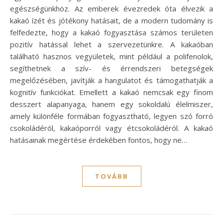
egészségünkhöz. Az emberek évezredek óta élvezik a
kakaó ízét és jótékony hatásait, de a modern tudomány is
felfedezte, hogy a kakaó fogyasztása számos területen
pozitív hatással lehet a szervezetünkre. A kakaóban
található hasznos vegyületek, mint például a polifenolok,
segíthetnek a szív- és érrendszeri betegségek
megelőzésében, javítják a hangulatot és támogathatják a
kognitív funkciókat. Emellett a kakaó nemcsak egy finom
desszert alapanyaga, hanem egy sokoldalú élelmiszer,
amely különféle formában fogyasztható, legyen szó forró
csokoládéról, kakaóporról vagy étcsokoládéról. A kakaó
hatásainak megértése érdekében fontos, hogy ne…
TOVÁBB