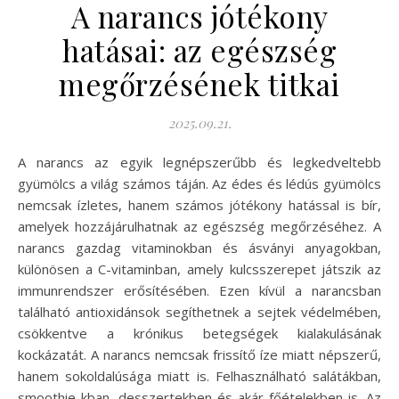
A narancs jótékony
hatásai: az egészség
megőrzésének titkai
2025.09.21.
A narancs az egyik legnépszerűbb és legkedveltebb
gyümölcs a világ számos táján. Az édes és lédús gyümölcs
nemcsak ízletes, hanem számos jótékony hatással is bír,
amelyek hozzájárulhatnak az egészség megőrzéséhez. A
narancs gazdag vitaminokban és ásványi anyagokban,
különösen a C-vitaminban, amely kulcsszerepet játszik az
immunrendszer erősítésében. Ezen kívül a narancsban
található antioxidánsok segíthetnek a sejtek védelmében,
csökkentve a krónikus betegségek kialakulásának
kockázatát. A narancs nemcsak frissítő íze miatt népszerű,
hanem sokoldalúsága miatt is. Felhasználható salátákban,
smoothie-kban, desszertekben és akár főételekben is. Az