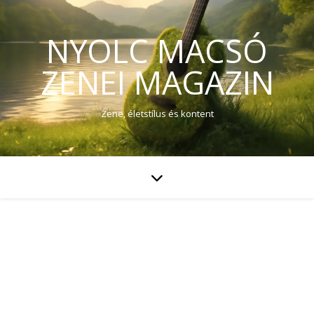
NYOLC MACSÓ
ZENEI MAGAZIN
Zene, életstílus és kontent