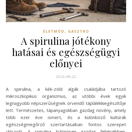
,
ÉLETMÓD
GASZTRO
A spirulina jótékony
hatásai és egészségügyi
előnyei
2025.06.22.
A spirulina, a kék-zöld algák családjába tartozó
mikroszkopikus organizmus, az utóbbi évek egyik
legnagyobb népszerűségnek örvendő táplálékkiegészítője
lett. Természetes, tápanyagokban gazdag növény, amely
több ezer éve ismert, és a különböző kultúrák
egészségmegőrző szertartásaiban fontos szerepet
játszott. A spirulina különösen gazdag fehérjékben,