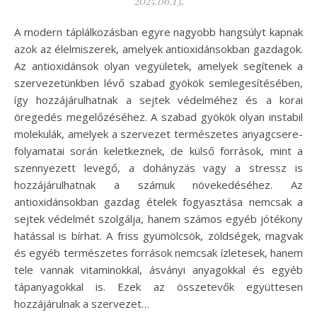
2025.06.13.
A modern táplálkozásban egyre nagyobb hangsúlyt kapnak
azok az élelmiszerek, amelyek antioxidánsokban gazdagok.
Az antioxidánsok olyan vegyületek, amelyek segítenek a
szervezetünkben lévő szabad gyökök semlegesítésében,
így hozzájárulhatnak a sejtek védelméhez és a korai
öregedés megelőzéséhez. A szabad gyökök olyan instabil
molekulák, amelyek a szervezet természetes anyagcsere-
folyamatai során keletkeznek, de külső források, mint a
szennyezett levegő, a dohányzás vagy a stressz is
hozzájárulhatnak a számuk növekedéséhez. Az
antioxidánsokban gazdag ételek fogyasztása nemcsak a
sejtek védelmét szolgálja, hanem számos egyéb jótékony
hatással is bírhat. A friss gyümölcsök, zöldségek, magvak
és egyéb természetes források nemcsak ízletesek, hanem
tele vannak vitaminokkal, ásványi anyagokkal és egyéb
tápanyagokkal is. Ezek az összetevők együttesen
hozzájárulnak a szervezet…