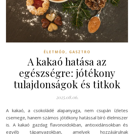
,
ÉLETMÓD
GASZTRO
A kakaó hatása az
egészségre: jótékony
tulajdonságok és titkok
2025.08.06.
A kakaó, a csokoládé alapanyaga, nem csupán ízletes
csemege, hanem számos jótékony hatással bíró élelmiszer
is. A kakaó gazdag flavonoidokban, antioxidánsokban és
egyéb tápanyagokban, amelyek hozzájárulnak