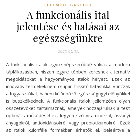
,
ÉLETMÓD
GASZTRO
A funkcionális ital
jelentése és hatásai az
egészségünkre
2025.05.01.
A funkcionális italok egyre népszerűbbé válnak a modern
táplálkozásban, hiszen egyre többen keresnek alternatív
megoldásokat a hagyományos italok helyett. Ezek az
innovatív termékek nem csupán frissítő hatásukkal vonzzák
a fogyasztókat, hanem különböző egészségügyi előnyökkel
is büszkélkednek. A funkcionális italok jellemzően olyan
összetevőket tartalmaznak, amelyek hozzájárulnak a test
optimális működéséhez, legyen szó vitaminokról, ásványi
anyagokról, antioxidánsokról vagy probiotikumokról. Ezek
az italok különféle formákban érhetők el, beleértve a