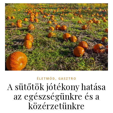
,
ÉLETMÓD
GASZTRO
A sütőtök jótékony hatása
az egészségünkre és a
közérzetünkre