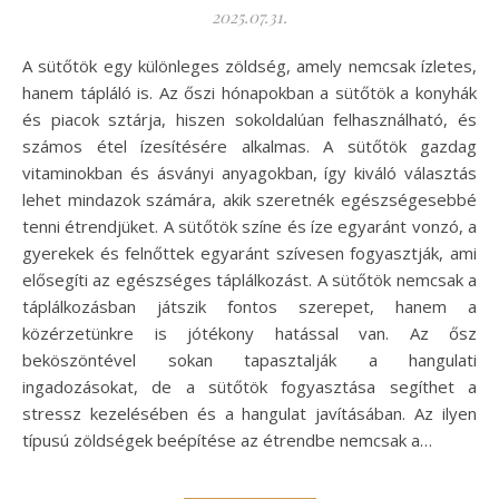
2025.07.31.
A sütőtök egy különleges zöldség, amely nemcsak ízletes,
hanem tápláló is. Az őszi hónapokban a sütőtök a konyhák
és piacok sztárja, hiszen sokoldalúan felhasználható, és
számos étel ízesítésére alkalmas. A sütőtök gazdag
vitaminokban és ásványi anyagokban, így kiváló választás
lehet mindazok számára, akik szeretnék egészségesebbé
tenni étrendjüket. A sütőtök színe és íze egyaránt vonzó, a
gyerekek és felnőttek egyaránt szívesen fogyasztják, ami
elősegíti az egészséges táplálkozást. A sütőtök nemcsak a
táplálkozásban játszik fontos szerepet, hanem a
közérzetünkre is jótékony hatással van. Az ősz
beköszöntével sokan tapasztalják a hangulati
ingadozásokat, de a sütőtök fogyasztása segíthet a
stressz kezelésében és a hangulat javításában. Az ilyen
típusú zöldségek beépítése az étrendbe nemcsak a…