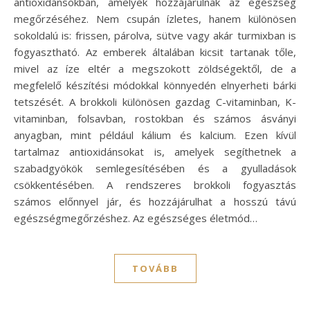
antioxidánsokban, amelyek hozzájárulnak az egészség
megőrzéséhez. Nem csupán ízletes, hanem különösen
sokoldalú is: frissen, párolva, sütve vagy akár turmixban is
fogyasztható. Az emberek általában kicsit tartanak tőle,
mivel az íze eltér a megszokott zöldségektől, de a
megfelelő készítési módokkal könnyedén elnyerheti bárki
tetszését. A brokkoli különösen gazdag C-vitaminban, K-
vitaminban, folsavban, rostokban és számos ásványi
anyagban, mint például kálium és kalcium. Ezen kívül
tartalmaz antioxidánsokat is, amelyek segíthetnek a
szabadgyökök semlegesítésében és a gyulladások
csökkentésében. A rendszeres brokkoli fogyasztás
számos előnnyel jár, és hozzájárulhat a hosszú távú
egészségmegőrzéshez. Az egészséges életmód…
TOVÁBB