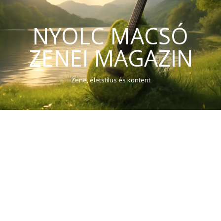
NYOLC MACSÓ
ZENEI MAGAZIN
Zene, életstílus és kontent