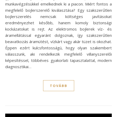
munkavégzésükkel emelkednek ki a piacon. Miért fontos a
megfelelő bojlerszerelő kiválasztása? Egy szakszerűtlen
bojlerszerelés nemcsak költséges javításokat
eredményezhet később, hanem komoly biztonsági
kockázatokat is rejt. Az elektromos bojlerek víz- és
áramellátással egyaránt dolgoznak, így szakszerűtlen
beavatkozás áramütést, vízkárt vagy akár tüzet is okozhat.
Éppen ezért kulcsfontosságú, hogy olyan szakembert
válasszunk, aki rendelkezik megfelelő villanyszerelői
képesítéssel, többéves gyakorlati tapasztalattal, modern
diagnosztikai…
TOVÁBB