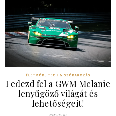
,
ÉLETMÓD
TECH & SZÓRAKOZÁS
Fedezd fel a GWM Melanie
lenyűgöző világát és
lehetőségeit!
2025.05.30.