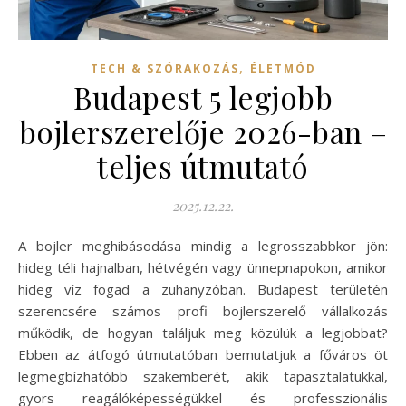
,
TECH & SZÓRAKOZÁS
ÉLETMÓD
Budapest 5 legjobb
bojlerszerelője 2026-ban –
teljes útmutató
2025.12.22.
A bojler meghibásodása mindig a legrosszabbkor jön:
hideg téli hajnalban, hétvégén vagy ünnepnapokon, amikor
hideg víz fogad a zuhanyzóban. Budapest területén
szerencsére számos profi bojlerszerelő vállalkozás
működik, de hogyan találjuk meg közülük a legjobbat?
Ebben az átfogó útmutatóban bemutatjuk a főváros öt
legmegbízhatóbb szakemberét, akik tapasztalatukkal,
gyors reagálóképességükkel és professzionális