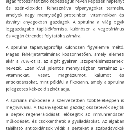
algák fotoszintetizáló képességük révén képesek napfényt
és szén-dioxidot felhasználva tápanyagokat termelni,
amelyek nagy mennyiségű proteinben, vitaminokban és
ásványi anyagokban gazdagok. A spirulina a világ egyik
leggazdagabb táplálékforrása, különösen a vegetáriánus
és vegán étrendet folytatók számára.
A spirulina tápanyagprofilja különösen figyelemre méltó.
Magas fehérjetartalmának köszönhetően, amely elérheti
akár a 70%-ot is, az algát gyakran „szuperélelmiszernek”
nevezik. Ezen kívül jelentős mennyiségben tartalmaz B-
vitaminokat, vasat, magnéziumot, káliumot és
antioxidánsokat, mint például a fikocianin, amely a spirulina
jellegzetes kék-zöld színét adja.
A spirulina működése a szervezetben többféleképpen is
megnyilvánul. A tápanyagokban gazdag összetevők segítik
a sejtek regenerálódását, elősegítik az immunrendszer
működését, és csökkenthetik a gyulladásokat. Az algában
található antioxidánsok védik a sejteket a szabadgyökök