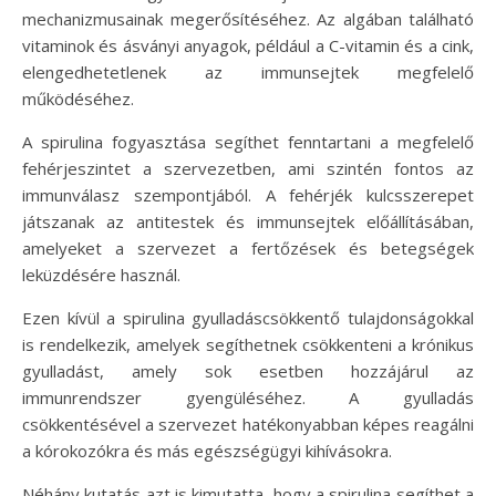
mechanizmusainak megerősítéséhez. Az algában található
vitaminok és ásványi anyagok, például a C-vitamin és a cink,
elengedhetetlenek az immunsejtek megfelelő
működéséhez.
A spirulina fogyasztása segíthet fenntartani a megfelelő
fehérjeszintet a szervezetben, ami szintén fontos az
immunválasz szempontjából. A fehérjék kulcsszerepet
játszanak az antitestek és immunsejtek előállításában,
amelyeket a szervezet a fertőzések és betegségek
leküzdésére használ.
Ezen kívül a spirulina gyulladáscsökkentő tulajdonságokkal
is rendelkezik, amelyek segíthetnek csökkenteni a krónikus
gyulladást, amely sok esetben hozzájárul az
immunrendszer gyengüléséhez. A gyulladás
csökkentésével a szervezet hatékonyabban képes reagálni
a kórokozókra és más egészségügyi kihívásokra.
Néhány kutatás azt is kimutatta, hogy a spirulina segíthet a