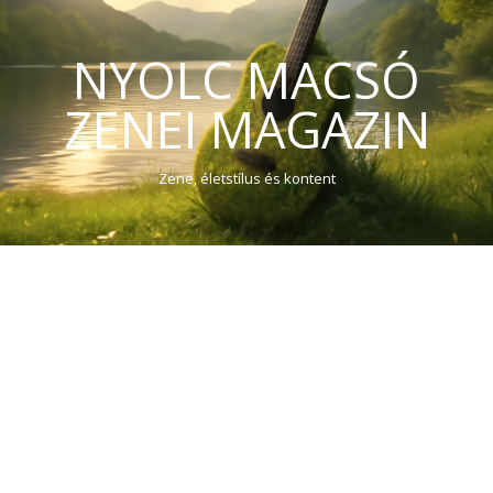
NYOLC MACSÓ
ZENEI MAGAZIN
Zene, életstílus és kontent