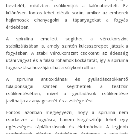
bevitelét, miközben csökkentjük a kalóriabevitelt. Ez
különösen fontos lehet diéták során, amikor az emberek
hajlamosak elhanyagolni a tápanyagokat a fogyás
érdekében.
A spirulina emellett segíthet a vércukorszint
stabilizálásában is, amely szintén kulcsszerepet játszik a
fogyásban. A stabil vércukorszint csökkenti az édesség
utáni vágyat és a falási rohamok kockázatát, így a spirulina
fogyasztása hozzájárulhat a súlykontrollhoz.
A spirulina antioxidánsai és gyulladáscsökkentő
tulajdonságai szintén segíthetnek a testzsír
csökkentésében, mivel a gyulladások csökkentése
javíthatja az anyagcserét és a zsírégetést.
Fontos azonban megjegyezni, hogy a spirulina nem
csodaszer a fogyásra, hanem kiegészítője lehet egy
egészséges táplálkozásnak és életmódnak. A legjobb
eredmények elérése érdekében érdemes a spirulinát