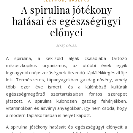
ÉLETMÓD
GASZTRO
A spirulina jótékony
hatásai és egészségügyi
előnyei
2025.06.22.
A spirulina, a kék-zöld algák családjába tartozó
mikroszkopikus organizmus, az utóbbi évek egyik
legnagyobb népszerűségnek örvendő táplálékkiegészítője
lett. Természetes, tápanyagokban gazdag növény, amely
több ezer éve ismert, és a különböző kultúrák
egészségmegőrző szertartásaiban fontos szerepet
játszott. A spirulina különösen gazdag fehérjékben,
vitaminokban és ásványi anyagokban, így nem csoda, hogy
a modern táplálkozásban is helyet kapott.
A spirulina jótékony hatásait és egészségügyi előnyeit a