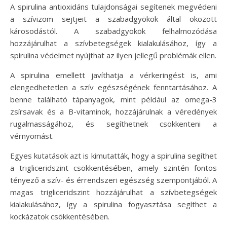
A spirulina antioxidáns tulajdonságai segítenek megvédeni
a szívizom sejtjeit a szabadgyökök által okozott
károsodástól. A szabadgyökök felhalmozódása
hozzájárulhat a szívbetegségek kialakulásához, így a
spirulina védelmet nyújthat az ilyen jellegű problémák ellen.
A spirulina emellett javíthatja a vérkeringést is, ami
elengedhetetlen a szív egészségének fenntartásához. A
benne található tápanyagok, mint például az omega-3
zsírsavak és a B-vitaminok, hozzájárulnak a véredények
rugalmasságához, és segíthetnek csökkenteni a
vérnyomást.
Egyes kutatások azt is kimutatták, hogy a spirulina segíthet
a trigliceridszint csökkentésében, amely szintén fontos
tényező a szív- és érrendszeri egészség szempontjából. A
magas trigliceridszint hozzájárulhat a szívbetegségek
kialakulásához, így a spirulina fogyasztása segíthet a
kockázatok csökkentésében.