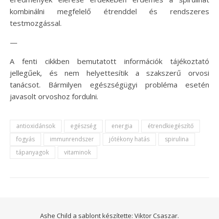
kombinálni megfelelő étrenddel és rendszeres
testmozgással.
—
A fenti cikkben bemutatott információk tájékoztató
jellegűek, és nem helyettesítik a szakszerű orvosi
tanácsot. Bármilyen egészségügyi probléma esetén
javasolt orvoshoz fordulni.
antioxidánsok
egészség
energia
étrendkiegészítő
fogyás
immunrendszer
jótékony hatás
spirulina
tápanyagok
vitaminok
Ashe Child a sablont készítette:
Viktor Csaszar.