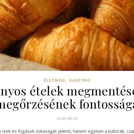
,
ÉLETMÓD
GASZTRO
nyos ételek megmentése 
megőrzésének fontosság
2026.06.16.
 ízek és fogások sokaságát jelenti, hanem egyben a kultúrák, cs