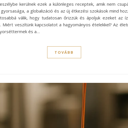
veszélybe kerülnek ezek a különleges receptek, amik nem csup
t gyorsasága, a globalizáció és az új étkezési szokások mind h
tosabbá válik, hogy tudatosan őrizzük és ápoljuk ezeket az 
 Miért veszítünk kapcsolatot a hagyományos ételekkel? Az életm
 gyorséttermek és a…
TOVÁBB