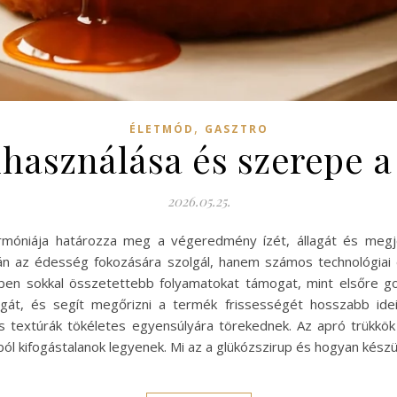
,
ÉLETMÓD
GASZTRO
lhasználása és szerepe
2026.05.25.
móniája határozza meg a végeredmény ízét, állagát és megje
pán az édesség fokozására szolgál, hanem számos technológiai é
sben sokkal összetettebb folyamatokat támogat, mint elsőre g
ságát, és segít megőrizni a termék frissességét hosszabb ide
és textúrák tökéletes egyensúlyára törekednek. Az apró trükk
 kifogástalanok legyenek. Mi az a glükózszirup és hogyan készü