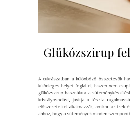
Glükózszirup fe
A cukrászatban a különböző összetevők har
különleges helyet foglal el, hiszen nem csu
glükózszirup használata a süteménykészíté
kristályosodást, javítja a tészta rugalmas
előszeretettel alkalmazzák, amikor az ízek 
ahhoz, hogy a sütemények minden szempontból