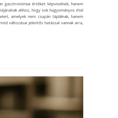
án gasztronómiai értéket képviselnek, hanem
ozzájárulnak ahhoz, hogy sok hagyományos étel
ízeket, amelyek nem csupán táplálnak, hanem
ód változásai jelentős hatással vannak arra,