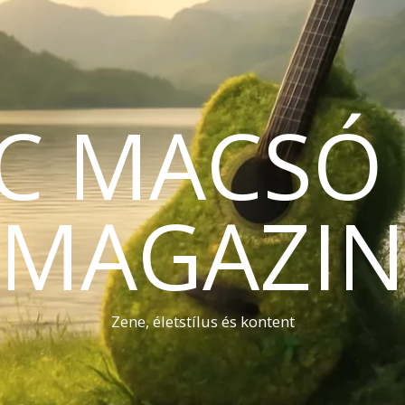
C MACSÓ 
MAGAZI
Zene, életstílus és kontent