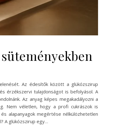
 a süteményekben
lenését. Az édesítők között a glükózszirup
s érzékszervi tulajdonságot is befolyásol. A
ondolnánk. Az anyag képes megakadályozni a
ig. Nem véletlen, hogy a profi cukrászok is
ök és alapanyagok megértése nélkülözhetetlen
l? A glükózszirup egy…