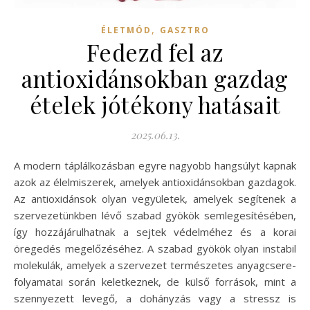
,
ÉLETMÓD
GASZTRO
Fedezd fel az
antioxidánsokban gazdag
ételek jótékony hatásait
2025.06.13.
A modern táplálkozásban egyre nagyobb hangsúlyt kapnak
azok az élelmiszerek, amelyek antioxidánsokban gazdagok.
Az antioxidánsok olyan vegyületek, amelyek segítenek a
szervezetünkben lévő szabad gyökök semlegesítésében,
így hozzájárulhatnak a sejtek védelméhez és a korai
öregedés megelőzéséhez. A szabad gyökök olyan instabil
molekulák, amelyek a szervezet természetes anyagcsere-
folyamatai során keletkeznek, de külső források, mint a
szennyezett levegő, a dohányzás vagy a stressz is