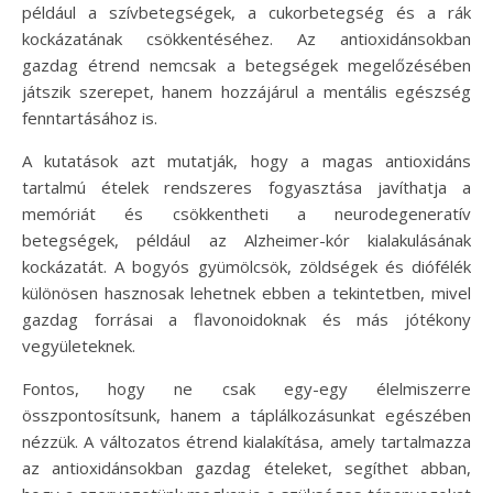
például a szívbetegségek, a cukorbetegség és a rák
kockázatának csökkentéséhez. Az antioxidánsokban
gazdag étrend nemcsak a betegségek megelőzésében
játszik szerepet, hanem hozzájárul a mentális egészség
fenntartásához is.
A kutatások azt mutatják, hogy a magas antioxidáns
tartalmú ételek rendszeres fogyasztása javíthatja a
memóriát és csökkentheti a neurodegeneratív
betegségek, például az Alzheimer-kór kialakulásának
kockázatát. A bogyós gyümölcsök, zöldségek és diófélék
különösen hasznosak lehetnek ebben a tekintetben, mivel
gazdag forrásai a flavonoidoknak és más jótékony
vegyületeknek.
Fontos, hogy ne csak egy-egy élelmiszerre
összpontosítsunk, hanem a táplálkozásunkat egészében
nézzük. A változatos étrend kialakítása, amely tartalmazza
az antioxidánsokban gazdag ételeket, segíthet abban,