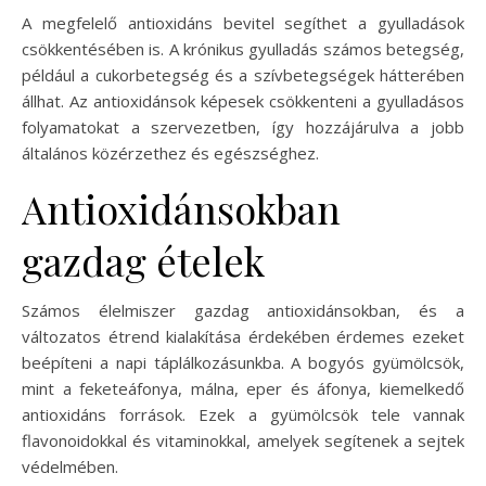
A megfelelő antioxidáns bevitel segíthet a gyulladások
csökkentésében is. A krónikus gyulladás számos betegség,
például a cukorbetegség és a szívbetegségek hátterében
állhat. Az antioxidánsok képesek csökkenteni a gyulladásos
folyamatokat a szervezetben, így hozzájárulva a jobb
általános közérzethez és egészséghez.
Antioxidánsokban
gazdag ételek
Számos élelmiszer gazdag antioxidánsokban, és a
változatos étrend kialakítása érdekében érdemes ezeket
beépíteni a napi táplálkozásunkba. A bogyós gyümölcsök,
mint a feketeáfonya, málna, eper és áfonya, kiemelkedő
antioxidáns források. Ezek a gyümölcsök tele vannak
flavonoidokkal és vitaminokkal, amelyek segítenek a sejtek
védelmében.