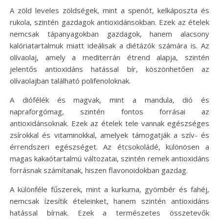
A zöld leveles zöldségek, mint a spenót, kelkáposzta és
rukola, szintén gazdagok antioxidánsokban. Ezek az ételek
nemcsak tápanyagokban gazdagok, hanem alacsony
kalóriatartalmuk miatt ideálisak a diétázók számára is. Az
olívaolaj, amely a mediterrán étrend alapja, szintén
jelentős antioxidáns hatással bír, köszönhetően az
olívaolajban található polifenoloknak.
A diófélék és magvak, mint a mandula, dió és
napraforgómag, szintén fontos forrásai az
antioxidánsoknak. Ezek az ételek tele vannak egészséges
zsírokkal és vitaminokkal, amelyek támogatják a szív- és
érrendszeri egészséget. Az étcsokoládé, különösen a
magas kakaótartalmú változatai, szintén remek antioxidáns
forrásnak számítanak, hiszen flavonoidokban gazdag.
A különféle fűszerek, mint a kurkuma, gyömbér és fahéj,
nemcsak ízesítik ételeinket, hanem szintén antioxidáns
hatással bírnak. Ezek a természetes összetevők