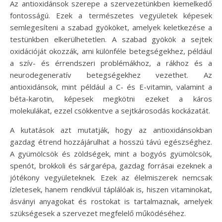
Az antioxidánsok szerepe a szervezetünkben kiemelkedő
fontosságú. Ezek a természetes vegyületek képesek
semlegesíteni a szabad gyököket, amelyek keletkezése a
testünkben elkerülhetetlen. A szabad gyökök a sejtek
oxidációját okozzák, ami különféle betegségekhez, például
a szív- és érrendszeri problémákhoz, a rákhoz és a
neurodegeneratív betegségekhez vezethet. Az
antioxidánsok, mint például a C- és E-vitamin, valamint a
béta-karotin, képesek megkötni ezeket a káros
molekulákat, ezzel csökkentve a sejtkárosodás kockázatát.
A kutatások azt mutatják, hogy az antioxidánsokban
gazdag étrend hozzájárulhat a hosszú távú egészséghez.
A gyümölcsök és zöldségek, mint a bogyós gyümölcsök,
spenót, brokkoli és sárgarépa, gazdag forrásai ezeknek a
jótékony vegyületeknek. Ezek az élelmiszerek nemcsak
ízletesek, hanem rendkívül táplálóak is, hiszen vitaminokat,
ásványi anyagokat és rostokat is tartalmaznak, amelyek
szükségesek a szervezet megfelelő működéséhez.