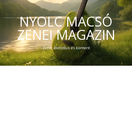
NYOLC MACSÓ
ZENEI MAGAZIN
Zene, életstílus és kontent