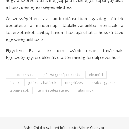
hogy a szervezetünk megkapja a szükséges tápanyagokat
a hosszú és egészséges élethez.
Összességében az antioxidánsokban gazdag ételek
beépítése a mindennapi táplálkozásunkba nemcsak a
közérzetünket javítja, hanem hozzájárulhat a hosszú távú
egészségünkhöz is.
Figyelem: Ez a cikk nem számít orvosi tanácsnak.
Egészségügyi problémák esetén mindig fordulj orvoshoz!
antioxidánsok
egészséges táplálkozás
életmód
ételek
jótékony hatások
megelőzés
szabadgyökök
tápanyagok
természetes ételek
vitaminok
Ashe Child a sablont készítette:
Viktor Csaszar.