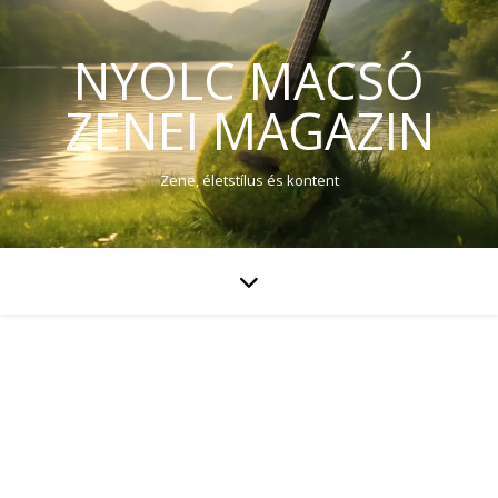
NYOLC MACSÓ
ZENEI MAGAZIN
Zene, életstílus és kontent