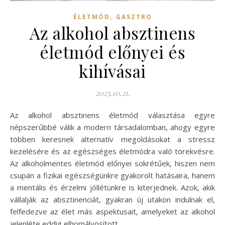
,
ÉLETMÓD
GASZTRO
Az alkohol absztinens
életmód előnyei és
kihívásai
2025.10.21.
Az alkohol absztinens életmód választása egyre
népszerűbbé válik a modern társadalomban, ahogy egyre
többen keresnek alternatív megoldásokat a stressz
kezelésére és az egészséges életmódra való törekvésre.
Az alkoholmentes életmód előnyei sokrétűek, hiszen nem
csupán a fizikai egészségünkre gyakorolt hatásaira, hanem
a mentális és érzelmi jóllétünkre is kiterjednek. Azok, akik
vállalják az absztinenciát, gyakran új utakon indulnak el,
felfedezve az élet más aspektusait, amelyeket az alkohol
jelenléte eddig elhomályosított.