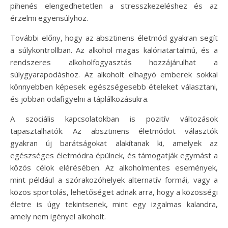
pihenés elengedhetetlen a stresszkezeléshez és az
érzelmi egyensúlyhoz.
További előny, hogy az absztinens életmód gyakran segít
a súlykontrollban. Az alkohol magas kalóriatartalmú, és a
rendszeres alkoholfogyasztás hozzájárulhat a
súlygyarapodáshoz. Az alkoholt elhagyó emberek sokkal
könnyebben képesek egészségesebb ételeket választani,
és jobban odafigyelni a táplálkozásukra.
A szociális kapcsolatokban is pozitív változások
tapasztalhatók. Az absztinens életmódot választók
gyakran új barátságokat alakítanak ki, amelyek az
egészséges életmódra épülnek, és támogatják egymást a
közös célok elérésében. Az alkoholmentes események,
mint például a szórakozóhelyek alternatív formái, vagy a
közös sportolás, lehetőséget adnak arra, hogy a közösségi
életre is úgy tekintsenek, mint egy izgalmas kalandra,
amely nem igényel alkoholt.