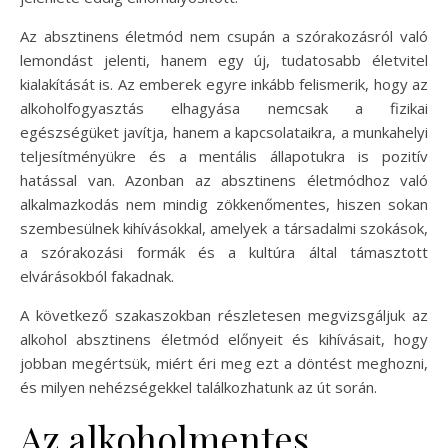
Az absztinens életmód nem csupán a szórakozásról való
lemondást jelenti, hanem egy új, tudatosabb életvitel
kialakítását is. Az emberek egyre inkább felismerik, hogy az
alkoholfogyasztás elhagyása nemcsak a fizikai
egészségüket javítja, hanem a kapcsolataikra, a munkahelyi
teljesítményükre és a mentális állapotukra is pozitív
hatással van. Azonban az absztinens életmódhoz való
alkalmazkodás nem mindig zökkenőmentes, hiszen sokan
szembesülnek kihívásokkal, amelyek a társadalmi szokások,
a szórakozási formák és a kultúra által támasztott
elvárásokból fakadnak.
A következő szakaszokban részletesen megvizsgáljuk az
alkohol absztinens életmód előnyeit és kihívásait, hogy
jobban megértsük, miért éri meg ezt a döntést meghozni,
és milyen nehézségekkel találkozhatunk az út során.
Az alkoholmentes