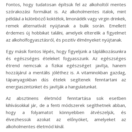
Fontos, hogy tudatosan építsük fel az alkoholtól mentes
szórakozási formákat is. Az alkoholmentes italok, mint
például a különböző koktélok, limonádék vagy virgin drinkek,
remek alternatívát nyújtanak a bulik során. Emellett
érdemes új hobbikat találni, amelyek elterelik a figyelmet
az alkoholfogyasztásról, és pozitív élményeket nyújtanak.
Egy másik fontos lépés, hogy figyeljünk a táplálkozásunkra
és egészséges ételeket fogyasszunk. Az egészséges
étrend nemcsak a fizikai egészséget javítja, hanem
hozzájárul a mentális jóléthez is. A vitaminokban gazdag,
tápanyagokban dús ételek segítenek fenntartani az
energiaszintünket és javítják a hangulatunkat.
Az absztinens életmód fenntartása sok esetben
kihívásokkal jár, de a fenti módszerek segíthetnek abban,
hogy a folyamatot könnyebben átvészeljük, és
élvezhessük azokat az előnyöket, amelyeket az
alkoholmentes életmód kínál.