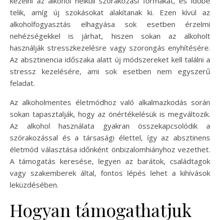
kezelni az alkohol nélküli szórakozási formákat, és időbe
telik, amíg új szokásokat alakítanak ki. Ezen kívül az
alkoholfogyasztás elhagyása sok esetben érzelmi
nehézségekkel is járhat, hiszen sokan az alkoholt
használják stresszkezelésre vagy szorongás enyhítésére.
Az absztinencia időszaka alatt új módszereket kell találni a
stressz kezelésére, ami sok esetben nem egyszerű
feladat.
Az alkoholmentes életmódhoz való alkalmazkodás során
sokan tapasztalják, hogy az önértékelésük is megváltozik.
Az alkohol használata gyakran összekapcsolódik a
szórakozással és a társasági élettel, így az absztinens
életmód választása időnként önbizalomhiányhoz vezethet.
A támogatás keresése, legyen az barátok, családtagok
vagy szakemberek által, fontos lépés lehet a kihívások
leküzdésében.
Hogyan támogathatjuk