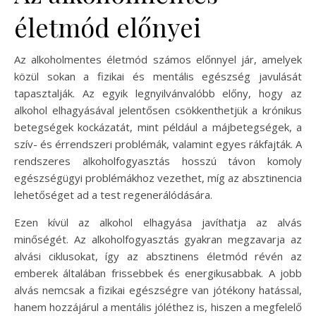
életmód előnyei
Az alkoholmentes életmód számos előnnyel jár, amelyek
közül sokan a fizikai és mentális egészség javulását
tapasztalják. Az egyik legnyilvánvalóbb előny, hogy az
alkohol elhagyásával jelentősen csökkenthetjük a krónikus
betegségek kockázatát, mint például a májbetegségek, a
szív- és érrendszeri problémák, valamint egyes rákfajták. A
rendszeres alkoholfogyasztás hosszú távon komoly
egészségügyi problémákhoz vezethet, míg az absztinencia
lehetőséget ad a test regenerálódására.
Ezen kívül az alkohol elhagyása javíthatja az alvás
minőségét. Az alkoholfogyasztás gyakran megzavarja az
alvási ciklusokat, így az absztinens életmód révén az
emberek általában frissebbek és energikusabbak. A jobb
alvás nemcsak a fizikai egészségre van jótékony hatással,
hanem hozzájárul a mentális jóléthez is, hiszen a megfelelő