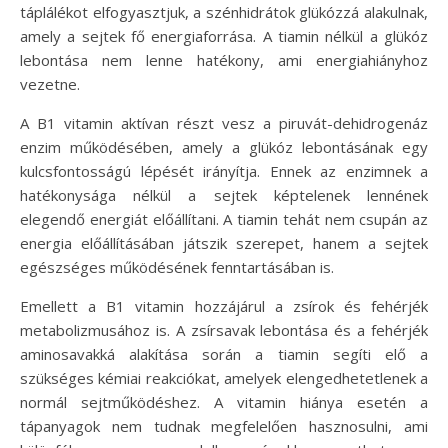
táplálékot elfogyasztjuk, a szénhidrátok glükózzá alakulnak,
amely a sejtek fő energiaforrása. A tiamin nélkül a glükóz
lebontása nem lenne hatékony, ami energiahiányhoz
vezetne.
A B1 vitamin aktívan részt vesz a piruvát-dehidrogenáz
enzim működésében, amely a glükóz lebontásának egy
kulcsfontosságú lépését irányítja. Ennek az enzimnek a
hatékonysága nélkül a sejtek képtelenek lennének
elegendő energiát előállítani. A tiamin tehát nem csupán az
energia előállításában játszik szerepet, hanem a sejtek
egészséges működésének fenntartásában is.
Emellett a B1 vitamin hozzájárul a zsírok és fehérjék
metabolizmusához is. A zsírsavak lebontása és a fehérjék
aminosavakká alakítása során a tiamin segíti elő a
szükséges kémiai reakciókat, amelyek elengedhetetlenek a
normál sejtműködéshez. A vitamin hiánya esetén a
tápanyagok nem tudnak megfelelően hasznosulni, ami