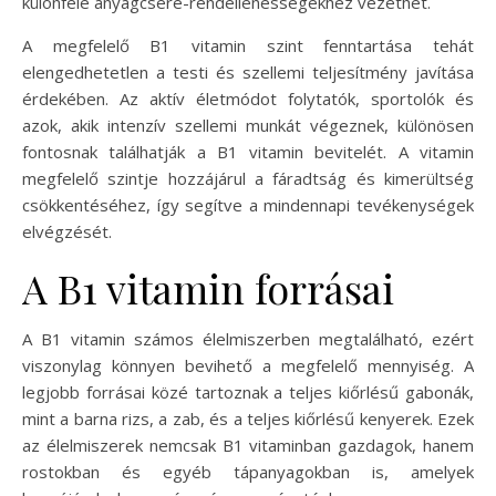
különféle anyagcsere-rendellenességekhez vezethet.
A megfelelő B1 vitamin szint fenntartása tehát
elengedhetetlen a testi és szellemi teljesítmény javítása
érdekében. Az aktív életmódot folytatók, sportolók és
azok, akik intenzív szellemi munkát végeznek, különösen
fontosnak találhatják a B1 vitamin bevitelét. A vitamin
megfelelő szintje hozzájárul a fáradtság és kimerültség
csökkentéséhez, így segítve a mindennapi tevékenységek
elvégzését.
A B1 vitamin forrásai
A B1 vitamin számos élelmiszerben megtalálható, ezért
viszonylag könnyen bevihető a megfelelő mennyiség. A
legjobb forrásai közé tartoznak a teljes kiőrlésű gabonák,
mint a barna rizs, a zab, és a teljes kiőrlésű kenyerek. Ezek
az élelmiszerek nemcsak B1 vitaminban gazdagok, hanem
rostokban és egyéb tápanyagokban is, amelyek