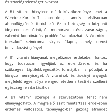
és szívelégtelenséget okozhat.
A B1 vitamin hiányának másik következménye lehet a
Wernicke-Korsakoff szindróma, amely elsősorban
alkoholfüggőknél fordul elő. Ez a betegség a központi
idegrendszert érinti, és memóriavesztést, zavartságot,
valamint koordinációs problémákat okozhat. A Wernicke-
Korsakoff szindróma súlyos állapot, amely orvosi
beavatkozást igényel.
A B1 vitamin hiányának megelőzése érdekében fontos,
hogy tudatosan figyeljünk az étrendünkre, és ha
szükséges, táplálékkiegészítők formájában is pótoljuk a
hiányzó mennyiséget. A vitaminok és ásványi anyagok
megfelelő egyensúlya elengedhetetlen a testi és szellemi
egészség fenntartásához.
A B1 vitamin szerepe a szervezetben tehát nem
elhanyagolható. A megfelelő szint fenntartása érdekében
érdemes változatos, tápanyagokban gazdag étrendet