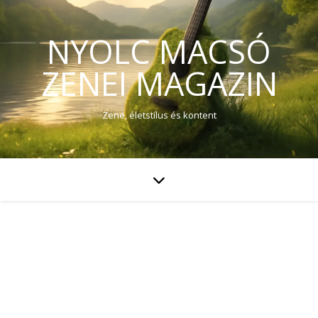
NYOLC MACSÓ
ZENEI MAGAZIN
Zene, életstílus és kontent