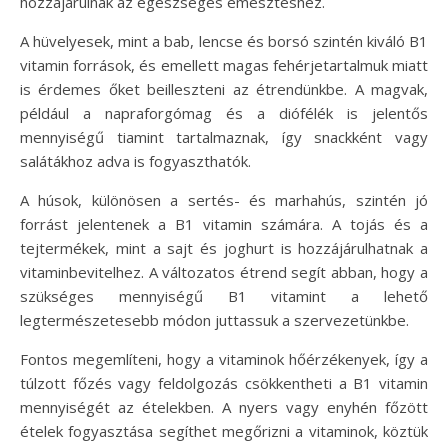
hozzájárulnak az egészséges emésztéshez.
A hüvelyesek, mint a bab, lencse és borsó szintén kiváló B1
vitamin források, és emellett magas fehérjetartalmuk miatt
is érdemes őket beilleszteni az étrendünkbe. A magvak,
például a napraforgómag és a diófélék is jelentős
mennyiségű tiamint tartalmaznak, így snackként vagy
salátákhoz adva is fogyaszthatók.
A húsok, különösen a sertés- és marhahús, szintén jó
forrást jelentenek a B1 vitamin számára. A tojás és a
tejtermékek, mint a sajt és joghurt is hozzájárulhatnak a
vitaminbevitelhez. A változatos étrend segít abban, hogy a
szükséges mennyiségű B1 vitamint a lehető
legtermészetesebb módon juttassuk a szervezetünkbe.
Fontos megemlíteni, hogy a vitaminok hőérzékenyek, így a
túlzott főzés vagy feldolgozás csökkentheti a B1 vitamin
mennyiségét az ételekben. A nyers vagy enyhén főzött
ételek fogyasztása segíthet megőrizni a vitaminok, köztük