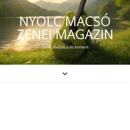
NYOLC MACSÓ
ZENEI MAGAZIN
Zene, életstílus és kontent