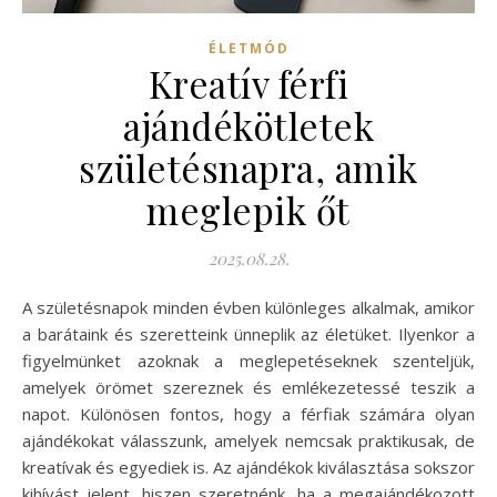
ÉLETMÓD
Kreatív férfi
ajándékötletek
születésnapra, amik
meglepik őt
2025.08.28.
A születésnapok minden évben különleges alkalmak, amikor
a barátaink és szeretteink ünneplik az életüket. Ilyenkor a
figyelmünket azoknak a meglepetéseknek szenteljük,
amelyek örömet szereznek és emlékezetessé teszik a
napot. Különösen fontos, hogy a férfiak számára olyan
ajándékokat válasszunk, amelyek nemcsak praktikusak, de
kreatívak és egyediek is. Az ajándékok kiválasztása sokszor
kihívást jelent, hiszen szeretnénk, ha a megajándékozott