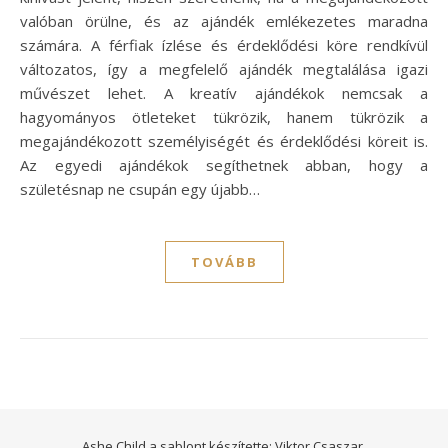
valóban örülne, és az ajándék emlékezetes maradna
számára. A férfiak ízlése és érdeklődési köre rendkívül
változatos, így a megfelelő ajándék megtalálása igazi
művészet lehet. A kreatív ajándékok nemcsak a
hagyományos ötleteket tükrözik, hanem tükrözik a
megajándékozott személyiségét és érdeklődési köreit is.
Az egyedi ajándékok segíthetnek abban, hogy a
születésnap ne csupán egy újabb…
TOVÁBB
Ashe Child a sablont készítette:
Viktor Csaszar.