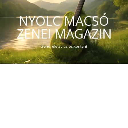
NYOLC MACSÓ
ZENEI MAGAZIN
Zene, életstílus és kontent