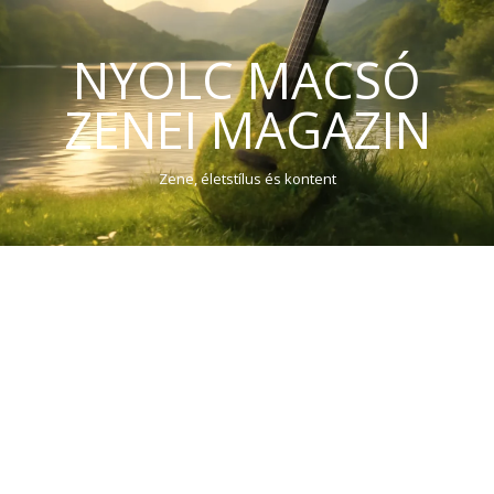
NYOLC MACSÓ
ZENEI MAGAZIN
Zene, életstílus és kontent