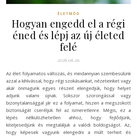
ÉLETMÓD
Hogyan engedd el a régi
éned és lépj az új életed
felé
2026.06.29.
Az élet folyamatos változás, és mindannyian szembesülünk
azzal a kihívással, hogy régi szokásainkat, nézeteinket vagy
akár önmagunk egyes részeit elengedjük, hogy helyet
adjunk valami újnak. Sokszor szorongással vagy
bizonytalansággal jár ez a folyamat, hiszen a megszokott
biztonságát cseréljük fel az ismeretlenre. Mégis, ez a
lépés nélkülözhetetlen ahhoz, hogy fejlődjünk,
kiteljesedjünk és megtaláljuk a valódi boldogságot. Az,
hogy képesek vagyunk elengedni a múlt terheit és