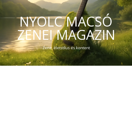
NYOLC MACSÓ
ZENEI MAGAZIN
Zene, életstílus és kontent