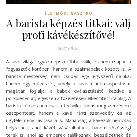
,
ÉLETMÓD
GASZTRO
A barista képzés titkai: válj
profi kávékészítővé!
2025.08.18.
A kávé világa egyre népszerűbbé válik, és nem csupán a
fogyasztók körében, hanem a szakmabeliek között is. A
barista mesterség nem csupán egy egyszerű munka,
hanem egy művészet, amely a kávé minden aspektusát
magában foglalja, a babok kiválasztásától kezdve a
pörkölésen át, egészen a tökéletesen elkészített italokig. A
barista képzés nemcsak a technikai tudás megszerzésére
összpontosít, hanem a kávé iránti szenvedély és az
ügyfélélmény javítására is. Manapság a kávézók nemcsak
helyszínek, ahol kávét vásárolhatunk, hanem közösségi
terek is, ahol az emberek találkoznak, beszélgetnek és