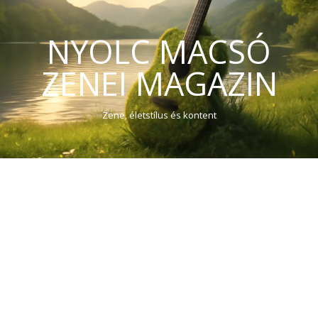
NYOLC MACSÓ
ZENEI MAGAZIN
Zene, életstílus és kontent