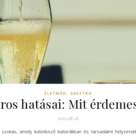
,
ÉLETMÓD
GASZTRO
ros hatásai: Mit érdeme
2025.08.28.
t szokás, amely különböző kultúrákban és társadalmi helyzetekb