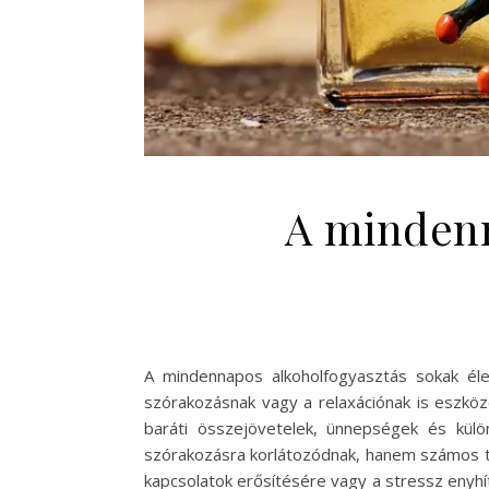
A mindenn
A mindennapos alkoholfogyasztás sokak él
szórakozásnak vagy a relaxációnak is eszköz
baráti összejövetelek, ünnepségek és kül
szórakozásra korlátozódnak, hanem számos terü
kapcsolatok erősítésére vagy a stressz enyh