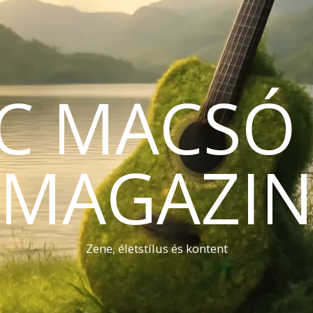
C MACSÓ 
MAGAZI
Zene, életstílus és kontent