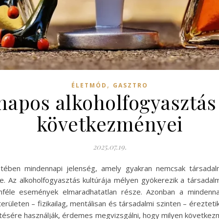
,
ÉLETMÓD
GASZTRO
apos alkoholfogyasztás 
következményei
2025.07.19.
etében mindennapi jelenség, amely gyakran nemcsak társadal
e. Az alkoholfogyasztás kultúrája mélyen gyökerezik a társadal
önféle események elmaradhatatlan része. Azonban a mindenna
leten – fizikailag, mentálisan és társadalmi szinten – éreztetik
ítésére használják, érdemes megvizsgálni, hogy milyen következm