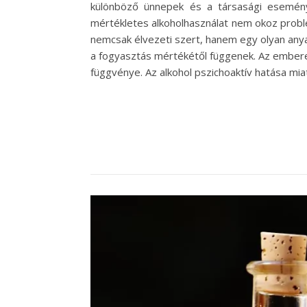
különböző ünnepek és a társasági esemény
mértékletes alkoholhasználat nem okoz problé
nemcsak élvezeti szert, hanem egy olyan anya
a fogyasztás mértékétől függenek. Az emberek
függvénye. Az alkohol pszichoaktív hatása mia