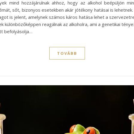
ek mind hozzájárulnak ahhoz, hogy az alkohol beépüljön mind
mát, sőt, bizonyos esetekben akár jótékony hatásai is lehetnek.
got is jelent, amelynek számos káros hatása lehet a szervezetre
 különbözőképpen reagálnak az alkoholra, ami a genetikai tényez
tt befolyásolja…
TOVÁBB