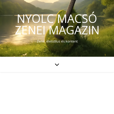
NYOLC MACSÓ
ZENEI MAGAZIN
Zene, életstílus és kontent