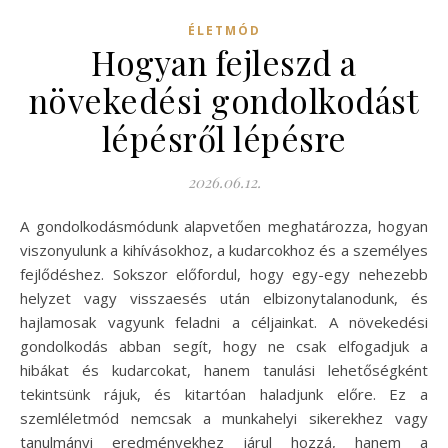
ÉLETMÓD
Hogyan fejleszd a
növekedési gondolkodást
lépésről lépésre
2026.06.12.
A gondolkodásmódunk alapvetően meghatározza, hogyan
viszonyulunk a kihívásokhoz, a kudarcokhoz és a személyes
fejlődéshez. Sokszor előfordul, hogy egy-egy nehezebb
helyzet vagy visszaesés után elbizonytalanodunk, és
hajlamosak vagyunk feladni a céljainkat. A növekedési
gondolkodás abban segít, hogy ne csak elfogadjuk a
hibákat és kudarcokat, hanem tanulási lehetőségként
tekintsünk rájuk, és kitartóan haladjunk előre. Ez a
szemléletmód nemcsak a munkahelyi sikerekhez vagy
tanulmányi eredményekhez járul hozzá, hanem a