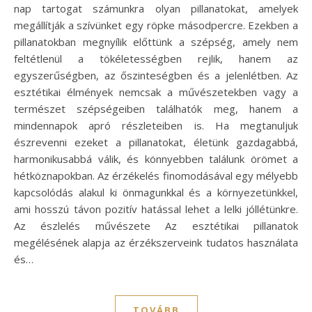
nap tartogat számunkra olyan pillanatokat, amelyek
megállítják a szívünket egy röpke másodpercre. Ezekben a
pillanatokban megnyílik előttünk a szépség, amely nem
feltétlenül a tökéletességben rejlik, hanem az
egyszerűségben, az őszinteségben és a jelenlétben. Az
esztétikai élmények nemcsak a művészetekben vagy a
természet szépségeiben találhatók meg, hanem a
mindennapok apró részleteiben is. Ha megtanuljuk
észrevenni ezeket a pillanatokat, életünk gazdagabbá,
harmonikusabbá válik, és könnyebben találunk örömet a
hétköznapokban. Az érzékelés finomodásával egy mélyebb
kapcsolódás alakul ki önmagunkkal és a környezetünkkel,
ami hosszú távon pozitív hatással lehet a lelki jóllétünkre.
Az észlelés művészete Az esztétikai pillanatok
megélésének alapja az érzékszerveink tudatos használata
és…
TOVÁBB