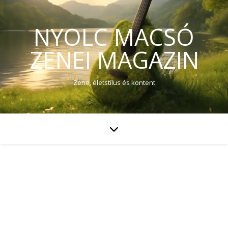
NYOLC MACSÓ
ZENEI MAGAZIN
Zene, életstílus és kontent