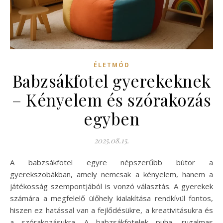
ÉLETMÓD
Babzsákfotel gyerekeknek
– Kényelem és szórakozás
egyben
2025.08.15.
A babzsákfotel egyre népszerűbb bútor a
gyerekszobákban, amely nemcsak a kényelem, hanem a
játékosság szempontjából is vonzó választás. A gyerekek
számára a megfelelő ülőhely kialakítása rendkívül fontos,
hiszen ez hatással van a fejlődésükre, a kreativitásukra és
a szórakozásukra. A babzsákfotelek puha, rugalmas