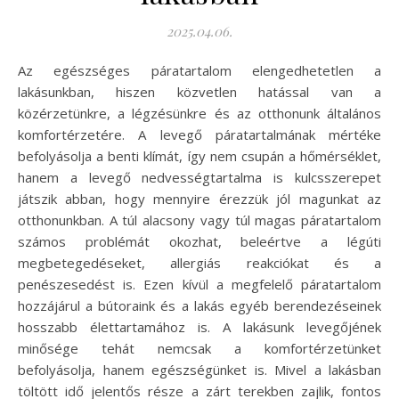
2025.04.06.
Az egészséges páratartalom elengedhetetlen a
lakásunkban, hiszen közvetlen hatással van a
közérzetünkre, a légzésünkre és az otthonunk általános
komfortérzetére. A levegő páratartalmának mértéke
befolyásolja a benti klímát, így nem csupán a hőmérséklet,
hanem a levegő nedvességtartalma is kulcsszerepet
játszik abban, hogy mennyire érezzük jól magunkat az
otthonunkban. A túl alacsony vagy túl magas páratartalom
számos problémát okozhat, beleértve a légúti
megbetegedéseket, allergiás reakciókat és a
penészesedést is. Ezen kívül a megfelelő páratartalom
hozzájárul a bútoraink és a lakás egyéb berendezéseinek
hosszabb élettartamához is. A lakásunk levegőjének
minősége tehát nemcsak a komfortérzetünket
befolyásolja, hanem egészségünket is. Mivel a lakásban
töltött idő jelentős része a zárt terekben zajlik, fontos