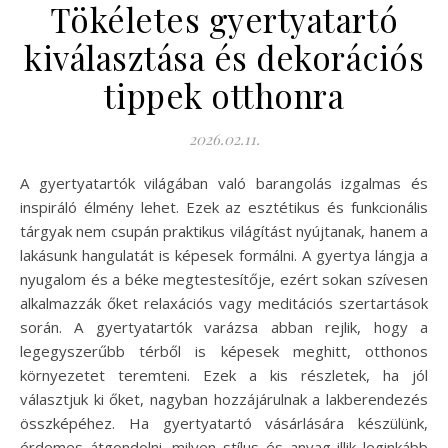
Tökéletes gyertyatartó
kiválasztása és dekorációs
tippek otthonra
2026.02.11.
A gyertyatartók világában való barangolás izgalmas és
inspiráló élmény lehet. Ezek az esztétikus és funkcionális
tárgyak nem csupán praktikus világítást nyújtanak, hanem a
lakásunk hangulatát is képesek formálni. A gyertya lángja a
nyugalom és a béke megtestesítője, ezért sokan szívesen
alkalmazzák őket relaxációs vagy meditációs szertartások
során. A gyertyatartók varázsa abban rejlik, hogy a
legegyszerűbb térből is képesek meghitt, otthonos
környezetet teremteni. Ezek a kis részletek, ha jól
választjuk ki őket, nagyban hozzájárulnak a lakberendezés
összképéhez. Ha gyertyatartó vásárlására készülünk,
érdemes átgondolni, milyen stílus és anyag illik leginkább