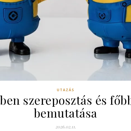
UTAZÁS
tben szereposztás és főb
bemutatása
2026.02.11.