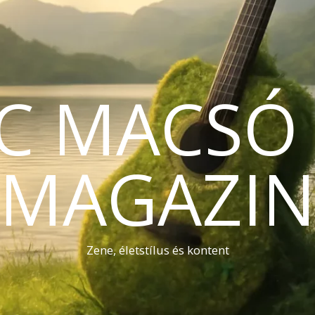
C MACSÓ 
MAGAZI
Zene, életstílus és kontent