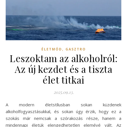
,
ÉLETMÓD
GASZTRO
Leszoktam az alkoholról:
Az új kezdet és a tiszta
élet titkai
2025.09.13.
A modern életstílusban sokan küzdenek
alkoholfogyasztásukkal, és sokan úgy érzik, hogy ez a
szokás már nemcsak a szórakozás része, hanem a
mindennapi életük elengedhetetlen elemévé vált. Az