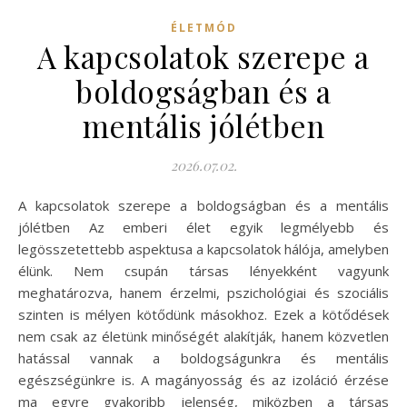
ÉLETMÓD
A kapcsolatok szerepe a
boldogságban és a
mentális jólétben
2026.07.02.
A kapcsolatok szerepe a boldogságban és a mentális
jólétben Az emberi élet egyik legmélyebb és
legösszetettebb aspektusa a kapcsolatok hálója, amelyben
élünk. Nem csupán társas lényekként vagyunk
meghatározva, hanem érzelmi, pszichológiai és szociális
szinten is mélyen kötődünk másokhoz. Ezek a kötődések
nem csak az életünk minőségét alakítják, hanem közvetlen
hatással vannak a boldogságunkra és mentális
egészségünkre is. A magányosság és az izoláció érzése
ma egyre gyakoribb jelenség, miközben a társas