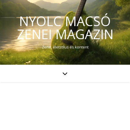
NYOLC MACSÓ
ZENEI MAGAZIN
Zene, életstílus és kontent