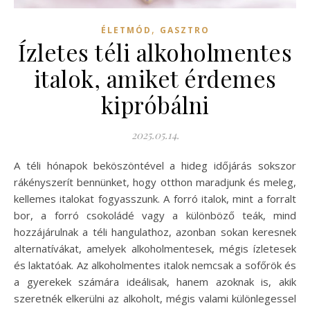
,
ÉLETMÓD
GASZTRO
Ízletes téli alkoholmentes
italok, amiket érdemes
kipróbálni
2025.05.14.
A téli hónapok beköszöntével a hideg időjárás sokszor
rákényszerít bennünket, hogy otthon maradjunk és meleg,
kellemes italokat fogyasszunk. A forró italok, mint a forralt
bor, a forró csokoládé vagy a különböző teák, mind
hozzájárulnak a téli hangulathoz, azonban sokan keresnek
alternatívákat, amelyek alkoholmentesek, mégis ízletesek
és laktatóak. Az alkoholmentes italok nemcsak a sofőrök és
a gyerekek számára ideálisak, hanem azoknak is, akik
szeretnék elkerülni az alkoholt, mégis valami különlegessel