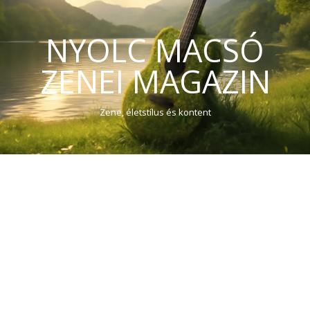
NYOLC MACSÓ
ZENEI MAGAZIN
Zene, életstílus és kontent