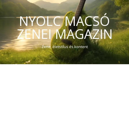
NYOLC MACSÓ
ZENEI MAGAZIN
Zene, életstílus és kontent