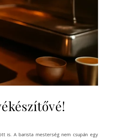
ávékészítővé!
ött is. A barista mesterség nem csupán egy