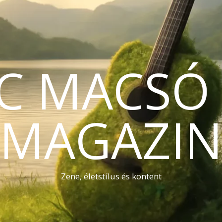
C MACSÓ 
MAGAZI
Zene, életstílus és kontent