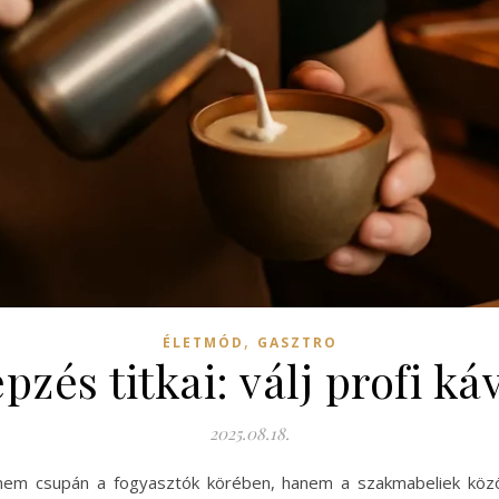
,
ÉLETMÓD
GASZTRO
pzés titkai: válj profi k
2025.08.18.
 nem csupán a fogyasztók körében, hanem a szakmabeliek köz