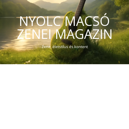
NYOLC MACSÓ
ZENEI MAGAZIN
Zene, életstílus és kontent