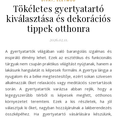
DIVAT
ÉLETMÓD
Tökéletes gyertyatartó
kiválasztása és dekorációs
tippek otthonra
2026.02.11.
A gyertyatartók világában való barangolás izgalmas és
inspiráló élmény lehet. Ezek az esztétikus és funkcionális
tárgyak nem csupán praktikus világítást nyújtanak, hanem a
lakásunk hangulatát is képesek formálni. A gyertya lángja a
nyugalom és a béke megtestesítője, ezért sokan szívesen
alkalmazzák őket relaxációs vagy meditációs szertartások
során. A gyertyatartók varázsa abban rejlik, hogy a
legegyszerűbb térből is képesek meghitt, otthonos
környezetet teremteni. Ezek a kis részletek, ha jól
választjuk ki őket, nagyban hozzájárulnak a lakberendezés
összképéhez. Ha gyertyatartó vásárlására készülünk,