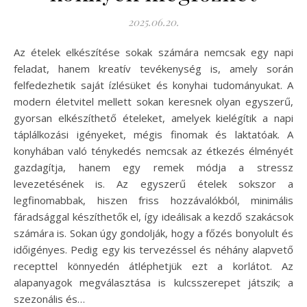
2025.06.20.
Az ételek elkészítése sokak számára nemcsak egy napi
feladat, hanem kreatív tevékenység is, amely során
felfedezhetik saját ízlésüket és konyhai tudományukat. A
modern életvitel mellett sokan keresnek olyan egyszerű,
gyorsan elkészíthető ételeket, amelyek kielégítik a napi
táplálkozási igényeket, mégis finomak és laktatóak. A
konyhában való ténykedés nemcsak az étkezés élményét
gazdagítja, hanem egy remek módja a stressz
levezetésének is. Az egyszerű ételek sokszor a
legfinomabbak, hiszen friss hozzávalókból, minimális
fáradsággal készíthetők el, így ideálisak a kezdő szakácsok
számára is. Sokan úgy gondolják, hogy a főzés bonyolult és
időigényes. Pedig egy kis tervezéssel és néhány alapvető
recepttel könnyedén átléphetjük ezt a korlátot. Az
alapanyagok megválasztása is kulcsszerepet játszik; a
szezonális és…