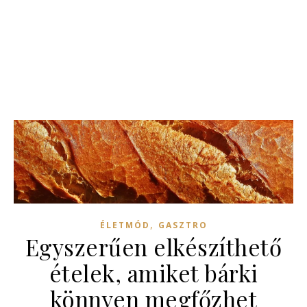
,
ÉLETMÓD
GASZTRO
Egyszerűen elkészíthető
ételek, amiket bárki
könnyen megfőzhet