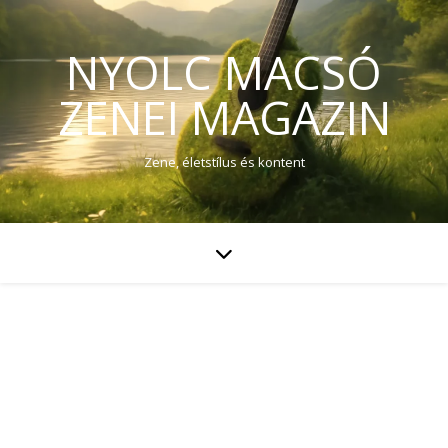
NYOLC MACSÓ
ZENEI MAGAZIN
Zene, életstílus és kontent