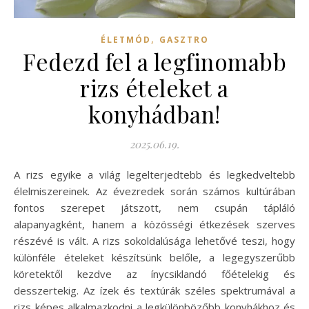
,
ÉLETMÓD
GASZTRO
Fedezd fel a legfinomabb
rizs ételeket a
konyhádban!
2025.06.19.
A rizs egyike a világ legelterjedtebb és legkedveltebb
élelmiszereinek. Az évezredek során számos kultúrában
fontos szerepet játszott, nem csupán tápláló
alapanyagként, hanem a közösségi étkezések szerves
részévé is vált. A rizs sokoldalúsága lehetővé teszi, hogy
különféle ételeket készítsünk belőle, a legegyszerűbb
köretektől kezdve az ínycsiklandó főételekig és
desszertekig. Az ízek és textúrák széles spektrumával a
rizs képes alkalmazkodni a legkülönbözőbb konyhákhoz és