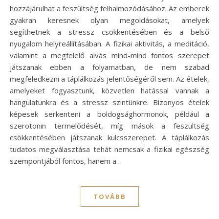
hozzájárulhat a feszültség felhalmozódásához. Az emberek
gyakran keresnek olyan megoldásokat, amelyek
segíthetnek a stressz csökkentésében és a belső
nyugalom helyreállításában. A fizikai aktivitás, a meditáció,
valamint a megfelelő alvás mind-mind fontos szerepet
játszanak ebben a folyamatban, de nem szabad
megfeledkezni a táplálkozás jelentőségéről sem. Az ételek,
amelyeket fogyasztunk, közvetlen hatással vannak a
hangulatunkra és a stressz szintünkre. Bizonyos ételek
képesek serkenteni a boldogsághormonok, például a
szerotonin termelődését, míg mások a feszültség
csökkentésében játszanak kulcsszerepet. A táplálkozás
tudatos megválasztása tehát nemcsak a fizikai egészség
szempontjából fontos, hanem a…
TOVÁBB