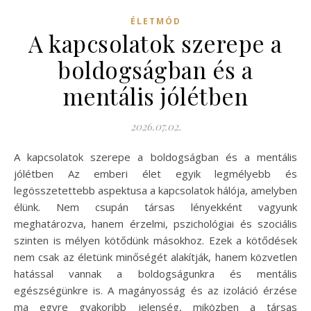
ÉLETMÓD
A kapcsolatok szerepe a
boldogságban és a
mentális jólétben
2026.07.02.
A kapcsolatok szerepe a boldogságban és a mentális
jólétben Az emberi élet egyik legmélyebb és
legösszetettebb aspektusa a kapcsolatok hálója, amelyben
élünk. Nem csupán társas lényekként vagyunk
meghatározva, hanem érzelmi, pszichológiai és szociális
szinten is mélyen kötődünk másokhoz. Ezek a kötődések
nem csak az életünk minőségét alakítják, hanem közvetlen
hatással vannak a boldogságunkra és mentális
egészségünkre is. A magányosság és az izoláció érzése
ma egyre gyakoribb jelenség, miközben a társas