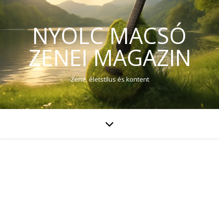
NYOLC MACSÓ
ZENEI MAGAZIN
Zene, életstílus és kontent