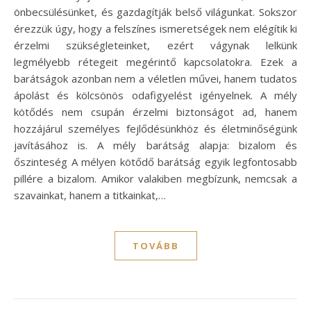
önbecsülésünket, és gazdagítják belső világunkat. Sokszor
érezzük úgy, hogy a felszínes ismeretségek nem elégítik ki
érzelmi szükségleteinket, ezért vágynak lelkünk
legmélyebb rétegeit megérintő kapcsolatokra. Ezek a
barátságok azonban nem a véletlen művei, hanem tudatos
ápolást és kölcsönös odafigyelést igényelnek. A mély
kötődés nem csupán érzelmi biztonságot ad, hanem
hozzájárul személyes fejlődésünkhöz és életminőségünk
javításához is. A mély barátság alapja: bizalom és
őszinteség A mélyen kötődő barátság egyik legfontosabb
pillére a bizalom. Amikor valakiben megbízunk, nemcsak a
szavainkat, hanem a titkainkat,…
TOVÁBB