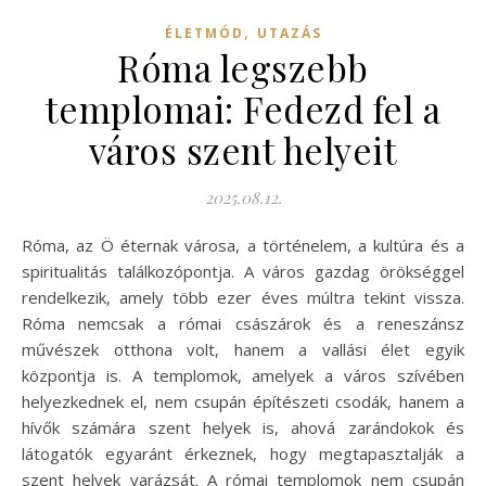
,
ÉLETMÓD
UTAZÁS
Róma legszebb
templomai: Fedezd fel a
város szent helyeit
2025.08.12.
Róma, az Ö éternak városa, a történelem, a kultúra és a
spiritualitás találkozópontja. A város gazdag örökséggel
rendelkezik, amely több ezer éves múltra tekint vissza.
Róma nemcsak a római császárok és a reneszánsz
művészek otthona volt, hanem a vallási élet egyik
központja is. A templomok, amelyek a város szívében
helyezkednek el, nem csupán építészeti csodák, hanem a
hívők számára szent helyek is, ahová zarándokok és
látogatók egyaránt érkeznek, hogy megtapasztalják a
szent helyek varázsát. A római templomok nem csupán