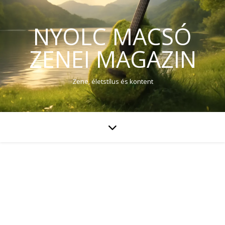
NYOLC MACSÓ
ZENEI MAGAZIN
Zene, életstílus és kontent