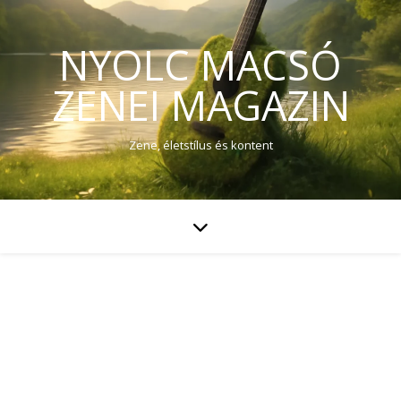
NYOLC MACSÓ
ZENEI MAGAZIN
Zene, életstílus és kontent