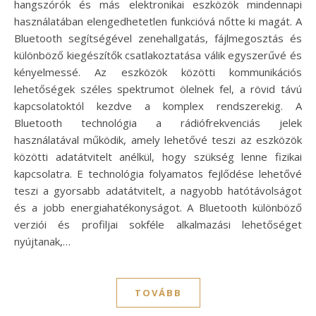
hangszórók és más elektronikai eszközök mindennapi
használatában elengedhetetlen funkcióvá nőtte ki magát. A
Bluetooth segítségével zenehallgatás, fájlmegosztás és
különböző kiegészítők csatlakoztatása válik egyszerűvé és
kényelmessé. Az eszközök közötti kommunikációs
lehetőségek széles spektrumot ölelnek fel, a rövid távú
kapcsolatoktól kezdve a komplex rendszerekig. A
Bluetooth technológia a rádiófrekvenciás jelek
használatával működik, amely lehetővé teszi az eszközök
közötti adatátvitelt anélkül, hogy szükség lenne fizikai
kapcsolatra. E technológia folyamatos fejlődése lehetővé
teszi a gyorsabb adatátvitelt, a nagyobb hatótávolságot
és a jobb energiahatékonyságot. A Bluetooth különböző
verziói és profiljai sokféle alkalmazási lehetőséget
nyújtanak,…
TOVÁBB