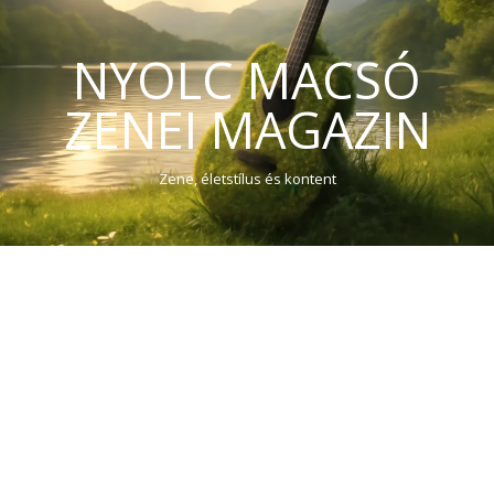
NYOLC MACSÓ
ZENEI MAGAZIN
Zene, életstílus és kontent