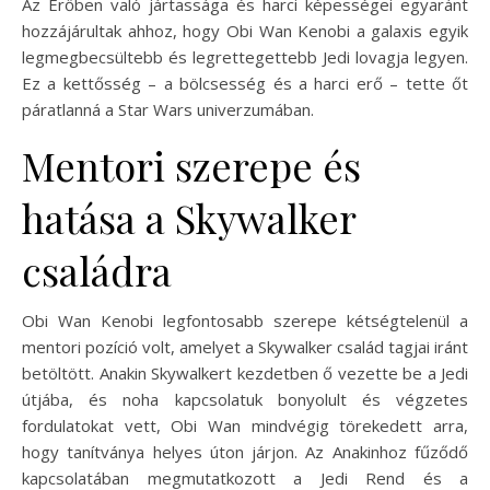
Az Erőben való jártassága és harci képességei egyaránt
hozzájárultak ahhoz, hogy Obi Wan Kenobi a galaxis egyik
legmegbecsültebb és legrettegettebb Jedi lovagja legyen.
Ez a kettősség – a bölcsesség és a harci erő – tette őt
páratlanná a Star Wars univerzumában.
Mentori szerepe és
hatása a Skywalker
családra
Obi Wan Kenobi legfontosabb szerepe kétségtelenül a
mentori pozíció volt, amelyet a Skywalker család tagjai iránt
betöltött. Anakin Skywalkert kezdetben ő vezette be a Jedi
útjába, és noha kapcsolatuk bonyolult és végzetes
fordulatokat vett, Obi Wan mindvégig törekedett arra,
hogy tanítványa helyes úton járjon. Az Anakinhoz fűződő
kapcsolatában megmutatkozott a Jedi Rend és a