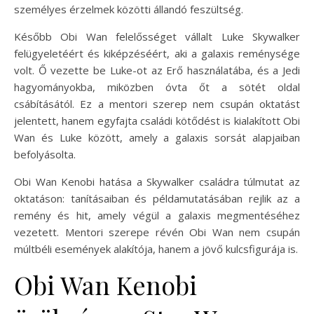
személyes érzelmek közötti állandó feszültség.
Később Obi Wan felelősséget vállalt Luke Skywalker
felügyeletéért és kiképzéséért, aki a galaxis reménysége
volt. Ő vezette be Luke-ot az Erő használatába, és a Jedi
hagyományokba, miközben óvta őt a sötét oldal
csábításától. Ez a mentori szerep nem csupán oktatást
jelentett, hanem egyfajta családi kötődést is kialakított Obi
Wan és Luke között, amely a galaxis sorsát alapjaiban
befolyásolta.
Obi Wan Kenobi hatása a Skywalker családra túlmutat az
oktatáson: tanításaiban és példamutatásában rejlik az a
remény és hit, amely végül a galaxis megmentéséhez
vezetett. Mentori szerepe révén Obi Wan nem csupán
múltbéli események alakítója, hanem a jövő kulcsfigurája is.
Obi Wan Kenobi