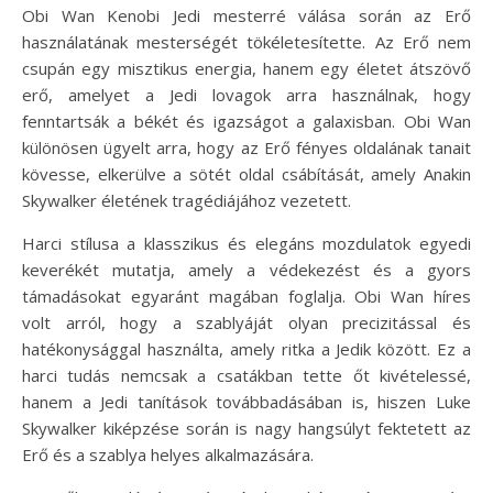
Obi Wan Kenobi Jedi mesterré válása során az Erő
használatának mesterségét tökéletesítette. Az Erő nem
csupán egy misztikus energia, hanem egy életet átszövő
erő, amelyet a Jedi lovagok arra használnak, hogy
fenntartsák a békét és igazságot a galaxisban. Obi Wan
különösen ügyelt arra, hogy az Erő fényes oldalának tanait
kövesse, elkerülve a sötét oldal csábítását, amely Anakin
Skywalker életének tragédiájához vezetett.
Harci stílusa a klasszikus és elegáns mozdulatok egyedi
keverékét mutatja, amely a védekezést és a gyors
támadásokat egyaránt magában foglalja. Obi Wan híres
volt arról, hogy a szablyáját olyan precizitással és
hatékonysággal használta, amely ritka a Jedik között. Ez a
harci tudás nemcsak a csatákban tette őt kivételessé,
hanem a Jedi tanítások továbbadásában is, hiszen Luke
Skywalker kiképzése során is nagy hangsúlyt fektetett az
Erő és a szablya helyes alkalmazására.