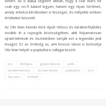
ismert. Az ő alakja segített abban, hogy a Star Wars ne
csak egy sci-fi kaland legyen, hanem egy olyan történet,
amely erkölcsi kérdéseket is feszeget, és mélyebb emberi
értékeket közvetít.
Az Obi Wan Kenobi köré épült mítosz és karakterfejlődés
tovább él a rajongók közösségében, akik folyamatosan
újraértelmezik és tiszteletben tartják ezt a legendás Jedi
lovagot. Ez az örökség az, ami hosszú távon is biztosítja
Obi Wan helyét a popkultúra csillagai között.
erő
filmfigura
galaxis háborúi
jedik
karakterelemzés
obi wan kenobi
popkultúra
sci-fi
star wars
történet