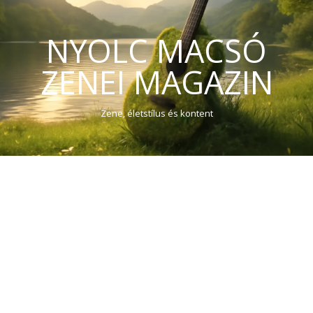
NYOLC MACSÓ
ZENEI MAGAZIN
Zene, életstílus és kontent