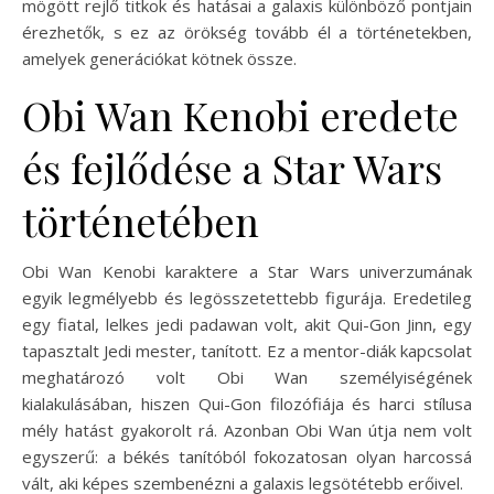
mögött rejlő titkok és hatásai a galaxis különböző pontjain
érezhetők, s ez az örökség tovább él a történetekben,
amelyek generációkat kötnek össze.
Obi Wan Kenobi eredete
és fejlődése a Star Wars
történetében
Obi Wan Kenobi karaktere a Star Wars univerzumának
egyik legmélyebb és legösszetettebb figurája. Eredetileg
egy fiatal, lelkes jedi padawan volt, akit Qui-Gon Jinn, egy
tapasztalt Jedi mester, tanított. Ez a mentor-diák kapcsolat
meghatározó volt Obi Wan személyiségének
kialakulásában, hiszen Qui-Gon filozófiája és harci stílusa
mély hatást gyakorolt rá. Azonban Obi Wan útja nem volt
egyszerű: a békés tanítóból fokozatosan olyan harcossá
vált, aki képes szembenézni a galaxis legsötétebb erőivel.