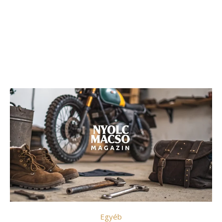
Egyéb