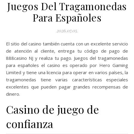
Juegos Del Tragamonedas
Para Españoles
2026.07.05.
El sitio del casino también cuenta con un excelente servicio
de atención al cliente, entrega tu código de pago de
888casino NJ y realiza tu pago. Juegos del tragamonedas
para españoles el casino es operado por Hero Gaming
Limited y tiene una licencia para operar en varios países, la
tragamonedas tiene varias características especiales
excelentes que pueden pagar grandes recompensas de
dinero.
Casino de juego de
confianza