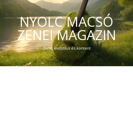
NYOLC MACSÓ
ZENEI MAGAZIN
Zene, életstílus és kontent