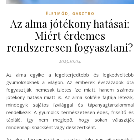
,
ÉLETMÓD
GASZTRO
Az alma jótékony hatásai:
Miért érdemes
rendszeresen fogyasztani?
2025.10.04.
Az alma egyike a legelterjedtebb és legkedveltebb
gyümölcsöknek a világon. Az emberek évszázadok óta
fogyasztják, nemcsak ízletes íze miatt, hanem számos
jótékony hatása miatt is. Az alma sokféle fajtája létezik,
mindegyik sajátos ízvilággal és tápanyagtartalommal
rendelkezik. A gyümölcs természetesen édes, frissítő és
tápláló, így nem meglepő, hogy sokan választják
mindennapi snackként vagy desszertként.
Az alma tápanyagokban gazdag, tele van vitaminokkal,