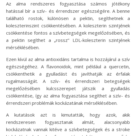
Az alma rendszeres fogyasztása számos jótékony
hatással bír a szív- és érrendszer egészségére. A benne
található rostok, különösen a pektin, segíthetnek a
koleszterinszint csökkentésében. A koleszterin szintjének
csökkentése fontos a szívbetegségek megelőzésében, és
a pektin segíthet a „rossz” LDL-koleszterin szintjének
mérséklésében.
Ezen kívül az alma antioxidáns tartalma is hozzájárul a szív
egészségéhez. A flavonoidok, mint például a quercetin,
csökkenthetik a gyulladást és javíthatják az érfalak
rugalmasságát. A szív- és érrendszeri betegségek
megelőzésében kulcsszerepet játszik a gyulladás
csökkentése, így az alma fogyasztása segíthet a szív- és
érrendszeri problémák kockázatának mérséklésében.
A kutatások azt is kimutatták, hogy azok, akik
rendszeresen fogyasztanak almát, alacsonyabb
kockázatnak vannak kitéve a szívbetegségek és a stroke