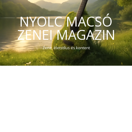
NYOLC MACSÓ
ZENEI MAGAZIN
Zene, életstílus és kontent