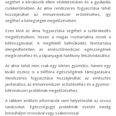
segíthet a kórokozók elleni védekezésben és a gyulladás
csökkentésében. Az alma rendszeres fogyasztása tehát
hozzájárulhat az immunrendszer erősítéséhez, így
segíthet a betegségek megelőzésében.
Ezen kívül az alma fogyasztása segíthet a székrekedés
megelőzésében, hiszen a magas rosttartalma növeli a
bélmozgásokat. A megfelelő bélműködés fenntartása
elengedhetetlen az emésztőrendszer egészségének
megőrzéséhez és a tápanyagok hatékony felszívódásához.
Az alma tehát nem csak egy ízletes gyümölcs, hanem egy
kiváló eszköz is a bélflóra egészségének támogatására.
Rendszeres fogyasztása hozzájárulhat az emésztés
javításához, az immunrendszer erősítéséhez és a gyomor-
bélrendszeri problémák megelőzéséhez.
A cikkben említett információk nem helyettesítik az orvosi
tanácsokat. Egészségügyi problémák esetén mindig
konzultáljon orvosával vagy szakorvossal.