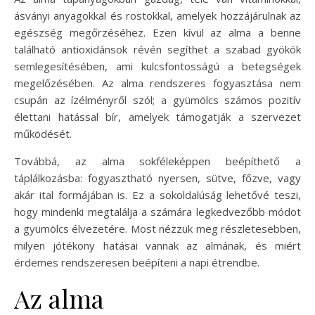
ásványi anyagokkal és rostokkal, amelyek hozzájárulnak az
egészség megőrzéséhez. Ezen kívül az alma a benne
található antioxidánsok révén segíthet a szabad gyökök
semlegesítésében, ami kulcsfontosságú a betegségek
megelőzésében. Az alma rendszeres fogyasztása nem
csupán az ízélményről szól; a gyümölcs számos pozitív
élettani hatással bír, amelyek támogatják a szervezet
működését.
Továbbá, az alma sokféleképpen beépíthető a
táplálkozásba: fogyasztható nyersen, sütve, főzve, vagy
akár ital formájában is. Ez a sokoldalúság lehetővé teszi,
hogy mindenki megtalálja a számára legkedvezőbb módot
a gyümölcs élvezetére. Most nézzük meg részletesebben,
milyen jótékony hatásai vannak az almának, és miért
érdemes rendszeresen beépíteni a napi étrendbe.
Az alma