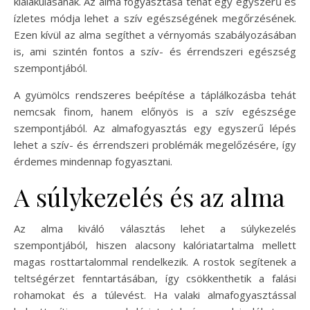
kialakulásának. Az alma fogyasztása tehát egy egyszerű és
ízletes módja lehet a szív egészségének megőrzésének.
Ezen kívül az alma segíthet a vérnyomás szabályozásában
is, ami szintén fontos a szív- és érrendszeri egészség
szempontjából.
A gyümölcs rendszeres beépítése a táplálkozásba tehát
nemcsak finom, hanem előnyös is a szív egészsége
szempontjából. Az almafogyasztás egy egyszerű lépés
lehet a szív- és érrendszeri problémák megelőzésére, így
érdemes mindennap fogyasztani.
A súlykezelés és az alma
Az alma kiváló választás lehet a súlykezelés
szempontjából, hiszen alacsony kalóriatartalma mellett
magas rosttartalommal rendelkezik. A rostok segítenek a
teltségérzet fenntartásában, így csökkenthetik a falási
rohamokat és a túlevést. Ha valaki almafogyasztással