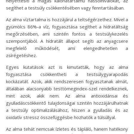
helyettesíti a magas kalóriatartalmú nassolnivalókat, az
segíthet a testsúly csökkentésében vagy fenntartásában.
Az alma víztartalma is hozzájárul a teltségérzethez. Mivel a
gyümölcs 86%-a víz, fogyasztása segíthet a hidratáltság
megőrzésében, ami szintén fontos a testsúlykezelés
szempontjából. A hidratált állapot segíti az anyagcsere
megfelelő működését, ami elengedhetetlen a
zsírégetéshez.
Egyes kutatások azt is kimutatták, hogy az alma
fogyasztása csökkentheti a testsúlygyarapodás
kockázatát. Azok, akik rendszeresen fogyasztanak almát,
általában alacsonyabb testtömegindex-szel rendelkeznek,
mint azok, akik nem. Az alma antioxidánsai és
gyulladáscsökkentő tulajdonságai szintén hozzájárulhatnak
a testsúly optimalizálásához, hiszen a gyulladás és az
oxidatív stressz összefüggésbe hozhatók a túlsúllyal.
Az alma tehát nemcsak ízletes és tápláló, hanem hatékony