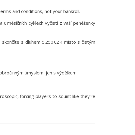
erms and conditions, not your bankroll.
 6 měsíčních cyklech vyčistí z vaší peněženky
, skončíte s dluhem 5 250 CZK místo s čistým
s dobročinným úmyslem, jen s výdělkem.
roscopic, forcing players to squint like they’re