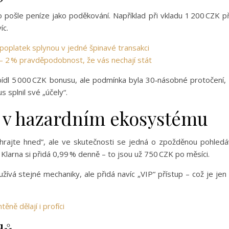
o pošle peníze jako poděkování. Například při vkladu 1 200 CZK 
íc.
 poplatek splynou v jedné špinavé transakci
 2 % pravděpodobnost, že vás nechají stát
ídl 5 000 CZK bonusu, ale podmínka byla 30‑násobné protočení
 splnil své „účely“.
á v hazardním ekosystému
i, hrajte hned“, ale ve skutečnosti se jedná o zpožděnou pohle
Klarna si přidá 0,99 % denně – to jsou už 750 CZK po měsíci.
užívá stejné mechaniky, ale přidá navíc „VIP“ přístup – což je jen
ně dělají i profíci