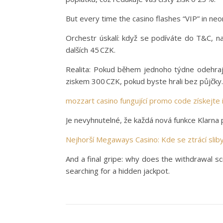
But every time the casino flashes “VIP” in neo
Orchestr úskalí: když se podíváte do T&C, na
dalších 45 CZK.
Realita: Pokud během jednoho týdne odehraje
ziskem 300 CZK, pokud byste hrali bez půjčky.
mozzart casino fungující promo code získejte 
Je nevyhnutelné, že každá nová funkce Klarna 
Nejhorší Megaways Casino: Kde se ztrácí sliby
And a final gripe: why does the withdrawal scre
searching for a hidden jackpot.