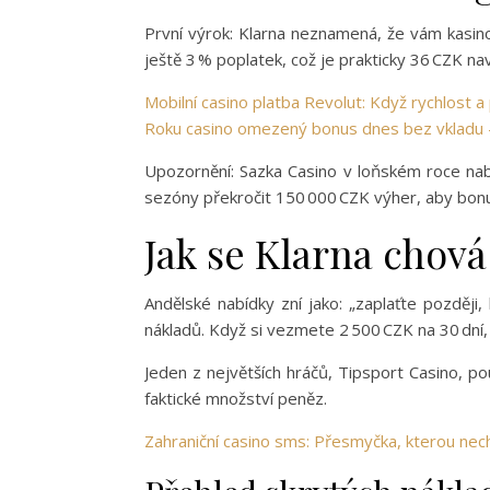
První výrok: Klarna neznamená, že vám kasin
ještě 3 % poplatek, což je prakticky 36 CZK nav
Mobilní casino platba Revolut: Když rychlost a
Roku casino omezený bonus dnes bez vkladu –
Upozornění: Sazka Casino v loňském roce nab
sezóny překročit 150 000 CZK výher, aby bonus
Jak se Klarna chov
Andělské nabídky zní jako: „zaplaťte pozděj
nákladů. Když si vezmete 2 500 CZK na 30 dní, 
Jeden z největších hráčů, Tipsport Casino, po
faktické množství peněz.
Zahraniční casino sms: Přesmyčka, kterou nechtě