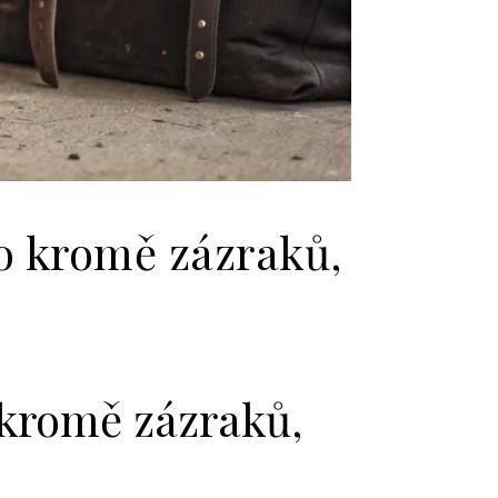
o kromě zázraků,
 kromě zázraků,