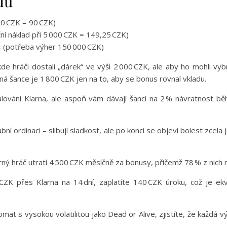
dů
00 CZK = 90 CZK)
ní náklad při 5 000 CZK = 149,25 CZK)
× (potřeba výher 150 000 CZK)
de hráči dostali „dárek“ ve výši 2 000 CZK, ale aby ho mohli vy
 šance je 1 800 CZK jen na to, aby se bonus rovnal vkladu.
lování Klarna, ale aspoň vám dávají šanci na 2 % návratnost bě
bní ordinaci – slibují sladkost, ale po konci se objeví bolest zcela
rný hráč utratí 4 500 CZK měsíčně za bonusy, přičemž 78 % z nich 
CZK přes Klarna na 14 dní, zaplatíte 140 CZK úroku, což je ek
omat s vysokou volatilitou jako Dead or Alive, zjistíte, že každá 