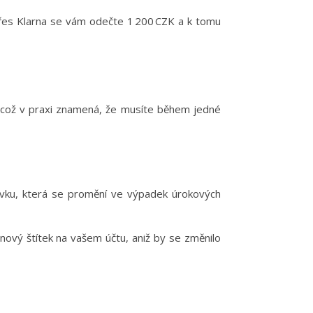
přes Klarna se vám odečte 1 200 CZK a k tomu
, což v praxi znamená, že musíte během jedné
dávku, která se promění ve výpadek úrokových
 nový štítek na vašem účtu, aniž by se změnilo