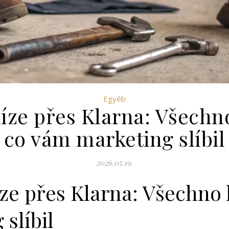
Egyéb
íze přes Klarna: Všechn
co vám marketing slíbil
2026.05.19.
ze přes Klarna: Všechno
slíbil