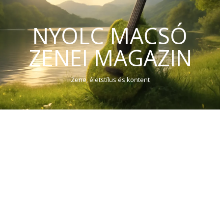
NYOLC MACSÓ
ZENEI MAGAZIN
Zene, életstílus és kontent