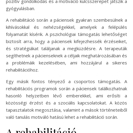
pozitív gondolkodás és a motiváció kulcsszerepet játszik a
gyógyulásban.
A rehabilitáció során a páciensek gyakran szembesülnek a
kihívásokkal és nehézségekkel, amelyek a felépülés
folyamatát kísérik. A pszichológiai támogatás lehetőséget
biztosít arra, hogy a páciensek kifejezhessék érzéseiket,
és stratégiákat találjanak a megküzdésre. A terapeuták
segíthetnek a pácienseknek a céljaik meghatározásában és
a problémáik kezelésében, ami hozzájárul a sikeres
rehabilitációhoz.
Egy másik fontos tényező a csoportos támogatás. A
rehabilitációs programok során a páciensek találkozhatnak
hasonló helyzetben lévő emberekkel, ami erősíti a
közösségi érzést és a szociális kapcsolatokat. A közös
tapasztalatok megosztása, valamint a mások történeteiből
való tanulás motiváló hatású lehet a rehabilitáció során.
A rehabilitáció