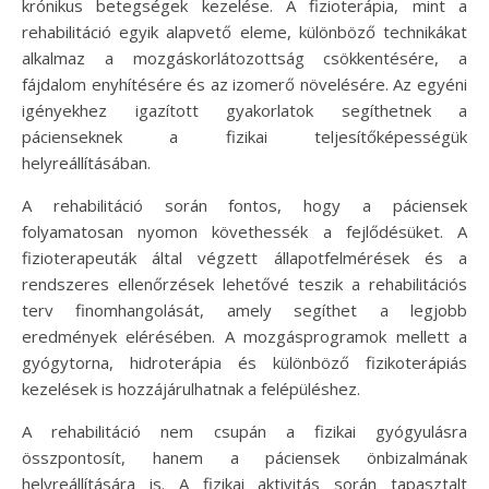
krónikus betegségek kezelése. A fizioterápia, mint a
rehabilitáció egyik alapvető eleme, különböző technikákat
alkalmaz a mozgáskorlátozottság csökkentésére, a
fájdalom enyhítésére és az izomerő növelésére. Az egyéni
igényekhez igazított gyakorlatok segíthetnek a
pácienseknek a fizikai teljesítőképességük
helyreállításában.
A rehabilitáció során fontos, hogy a páciensek
folyamatosan nyomon követhessék a fejlődésüket. A
fizioterapeuták által végzett állapotfelmérések és a
rendszeres ellenőrzések lehetővé teszik a rehabilitációs
terv finomhangolását, amely segíthet a legjobb
eredmények elérésében. A mozgásprogramok mellett a
gyógytorna, hidroterápia és különböző fizikoterápiás
kezelések is hozzájárulhatnak a felépüléshez.
A rehabilitáció nem csupán a fizikai gyógyulásra
összpontosít, hanem a páciensek önbizalmának
helyreállítására is. A fizikai aktivitás során tapasztalt