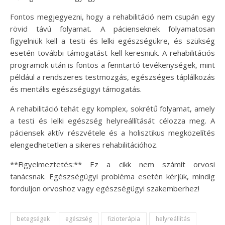
Fontos megjegyezni, hogy a rehabilitáció nem csupán egy
rövid távú folyamat. A pácienseknek folyamatosan
figyelniük kell a testi és lelki egészségükre, és szükség
esetén további támogatást kell keresniük. A rehabilitációs
programok után is fontos a fenntartó tevékenységek, mint
például a rendszeres testmozgás, egészséges táplálkozás
és mentális egészségügyi támogatás.
A rehabilitáció tehát egy komplex, sokrétű folyamat, amely
a testi és lelki egészség helyreállítását célozza meg. A
páciensek aktív részvétele és a holisztikus megközelítés
elengedhetetlen a sikeres rehabilitációhoz.
**Figyelmeztetés:** Ez a cikk nem számít orvosi
tanácsnak. Egészségügyi probléma esetén kérjük, mindig
forduljon orvoshoz vagy egészségügyi szakemberhez!
betegségek
egészség
fizioterápia
helyreállítás