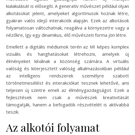
kialakulását is elősegíti. A generatív művészet például olyan
alkotásokat jelent, amelyeket algoritmusok hoznak létre,
gyakran valós idejű interakciók alapján. Ezek az alkotások
folyamatosan változhatnak, reagálva a környezetre vagy a
nézőkre, így egy dinamikus, élő művészeti forma jön létre.
Emellett a digitális médiumok terén az MI képes komplex
vizuális és hanghatásokat létrehozni, amelyek új
élményeket kínálnak a közönség számára. A virtuális
valóság és kiterjesztett valóság alkalmazásokban például
az intelligens rendszerek személyre szabott
történetmesélést és interakciókat tesznek lehetővé, ami
teljesen új szintre emeli az élménygazdagságot. Ezek a
fejlesztések nem csak a művészek kreativitását
támogatják, hanem a befogadók részvételét is aktívabbá
teszik.
Az alkotói folyamat