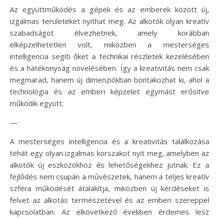
Az együttműködés a gépek és az emberek között új,
izgalmas területeket nyithat meg. Az alkotók olyan kreatív
szabadságot élvezhetnek, amely korábban
elképzelhetetlen volt, miközben a mesterséges
intelligencia segíti őket a technikai részletek kezelésében
és a hatékonyság növelésében. Így a kreativitás nem csak
megmarad, hanem új dimenziókban bontakozhat ki, ahol a
technológia és az emberi képzelet egymást erősítve
működik együtt.
—
A mesterséges intelligencia és a kreativitás találkozása
tehát egy olyan izgalmas korszakot nyit meg, amelyben az
alkotók új eszközökhöz és lehetőségekhez jutnak. Ez a
fejlődés nem csupán a művészetek, hanem a teljes kreatív
szféra működését átalakítja, miközben új kérdéseket is
felvet az alkotás természetével és az emberi szereppel
kapcsolatban. Az elkövetkező években érdemes lesz