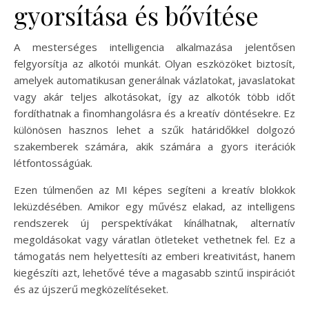
gyorsítása és bővítése
A mesterséges intelligencia alkalmazása jelentősen
felgyorsítja az alkotói munkát. Olyan eszközöket biztosít,
amelyek automatikusan generálnak vázlatokat, javaslatokat
vagy akár teljes alkotásokat, így az alkotók több időt
fordíthatnak a finomhangolásra és a kreatív döntésekre. Ez
különösen hasznos lehet a szűk határidőkkel dolgozó
szakemberek számára, akik számára a gyors iterációk
létfontosságúak.
Ezen túlmenően az MI képes segíteni a kreatív blokkok
leküzdésében. Amikor egy művész elakad, az intelligens
rendszerek új perspektívákat kínálhatnak, alternatív
megoldásokat vagy váratlan ötleteket vethetnek fel. Ez a
támogatás nem helyettesíti az emberi kreativitást, hanem
kiegészíti azt, lehetővé téve a magasabb szintű inspirációt
és az újszerű megközelítéseket.