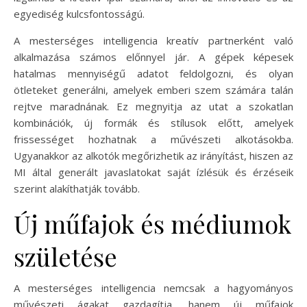
egyediség kulcsfontosságú.
A mesterséges intelligencia kreatív partnerként való
alkalmazása számos előnnyel jár. A gépek képesek
hatalmas mennyiségű adatot feldolgozni, és olyan
ötleteket generálni, amelyek emberi szem számára talán
rejtve maradnának. Ez megnyitja az utat a szokatlan
kombinációk, új formák és stílusok előtt, amelyek
frissességet hozhatnak a művészeti alkotásokba.
Ugyanakkor az alkotók megőrizhetik az irányítást, hiszen az
MI által generált javaslatokat saját ízlésük és érzéseik
szerint alakíthatják tovább.
Új műfajok és médiumok
születése
A mesterséges intelligencia nemcsak a hagyományos
művészeti ágakat gazdagítja, hanem új műfajok