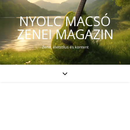
NYOLC MACSÓ
ZENEI MAGAZIN
Zene, életstílus és kontent