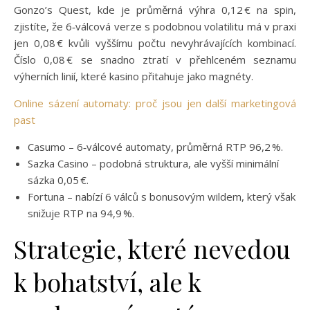
Gonzo’s Quest, kde je průměrná výhra 0,12 € na spin,
zjistíte, že 6‑válcová verze s podobnou volatilitu má v praxi
jen 0,08 € kvůli vyššímu počtu nevyhrávajících kombinací.
Číslo 0,08 € se snadno ztratí v přehlceném seznamu
výherních linií, které kasino přitahuje jako magnéty.
Online sázení automaty: proč jsou jen další marketingová
past
Casumo – 6‑válcové automaty, průměrná RTP 96,2 %.
Sazka Casino – podobná struktura, ale vyšší minimální
sázka 0,05 €.
Fortuna – nabízí 6 válců s bonusovým wildem, který však
snižuje RTP na 94,9 %.
Strategie, které nevedou
k bohatství, ale k