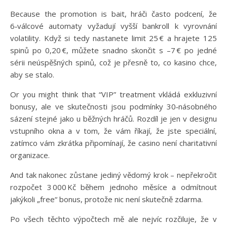
Because the promotion is bait, hráči často podcení, že
6‑válcové automaty vyžadují vyšší bankroll k vyrovnání
volatility. Když si tedy nastanete limit 25 € a hrajete 125
spinů po 0,20 €, můžete snadno skončit s –7 € po jedné
sérii neúspěšných spinů, což je přesně to, co kasino chce,
aby se stalo.
Or you might think that “VIP” treatment vkládá exkluzivní
bonusy, ale ve skutečnosti jsou podmínky 30‑násobného
sázení stejné jako u běžných hráčů. Rozdíl je jen v designu
vstupního okna a v tom, že vám říkají, že jste speciální,
zatímco vám zkrátka připomínají, že casino není charitativní
organizace.
And tak nakonec zůstane jediný vědomý krok – nepřekročit
rozpočet 3 000 Kč během jednoho měsíce a odmítnout
jakýkoli „free“ bonus, protože nic není skutečně zdarma.
Po všech těchto výpočtech mě ale nejvíc rozčiluje, že v