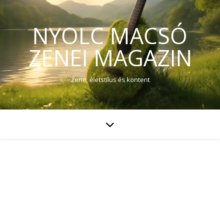
NYOLC MACSÓ
ZENEI MAGAZIN
Zene, életstílus és kontent