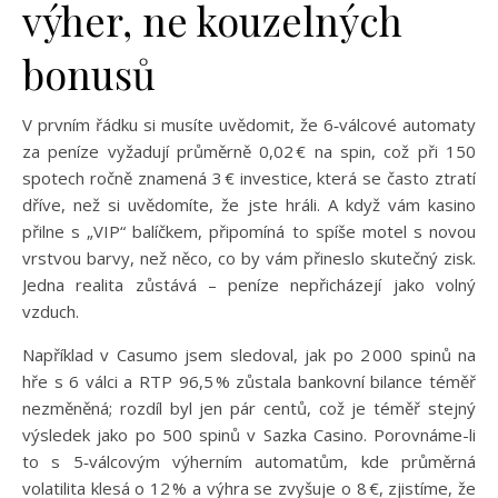
výher, ne kouzelných
bonusů
V prvním řádku si musíte uvědomit, že 6‑válcové automaty
za peníze vyžadují průměrně 0,02 € na spin, což při 150
spotech ročně znamená 3 € investice, která se často ztratí
dříve, než si uvědomíte, že jste hráli. A když vám kasino
přilne s „VIP“ balíčkem, připomíná to spíše motel s novou
vrstvou barvy, než něco, co by vám přineslo skutečný zisk.
Jedna realita zůstává – peníze nepřicházejí jako volný
vzduch.
Například v Casumo jsem sledoval, jak po 2 000 spinů na
hře s 6 válci a RTP 96,5 % zůstala bankovní bilance téměř
nezměněná; rozdíl byl jen pár centů, což je téměř stejný
výsledek jako po 500 spinů v Sazka Casino. Porovnáme-li
to s 5‑válcovým výherním automatům, kde průměrná
volatilita klesá o 12 % a výhra se zvyšuje o 8 €, zjistíme, že