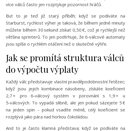
více válců často jen rozptyluje pozornost hráčů.
But to je teď již starý příběh; když se podíváte na
Starburst, rychlost výher je taková, že během jedné minuty
můžete během 30 sekund získat 0,50 €, což je rychlejší než
většina sprinterů. To jen podtrhuje, že 6‑válcové automaty
jsou spíše o rychlém otáčení než o skutečné výhře.
Jak se promítá struktura válců
do výpočtu výplaty
Každý válc představuje vlastní pravděpodobnostní řetězec;
když jsou jejich kombinace násobeny, získáte koeficient
2,7 × pro 6‑válcový systém v porovnání s 1,9 × u
5‑válcových. To vypadá slibně, ale jen pokud sázejete 5 €
na jeden spin – pokud vsadíte méně, celý koeficient se
rozplývá jako pára nad horkou čokoládou.
And to je často klamná představa; když se podíváte na