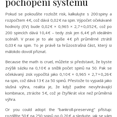
pochopení systému
Pokud se pokoušíte rozložit risk, kalkulujte s 200 spiny a
rozpočtem 4 €, což dává 0,02 € na spin. Výpočet očekávané
hodnoty (EV) bude 0,02 € × 0,965 × 2,7 ≈ 0,052 €, což po
200 spincích dává 10,4 € – tedy zisk jen 6,4 € při ideálním
scénáři. V praxi je to ale spíše 4 € při průměrné ztrátě
0,03 € na spin. To je právě ta hrůzostrašná část, který si
málokdo dovolí přiznat.
Because the math is cruel, můžete si představit, že byste
zvýšili sázku na 0,10 € a snížili počet spinů na 50. Pak se
očekávaný zisk vypočítá jako 0,10 € × 0,965 × 2,7 ≈ 0,26 €
na spin, což dává 13 € za 50 spinů. Přestože to vypadá jako
slušná výhra, realita je, že když padne nevyhrávající
kombinace, ztrácíte 5 €, což je čtyřikrát více než průměrná
výhra.
Or you could adopt the “bankroll‑preserving” přístup:
rozdělte 50 € na 250 spinů po 0,20 € a sledujte, jak se vám