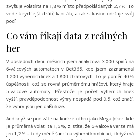
zvyšuje volatilita na 1,8 % místo předpokládaných 2,7 %. To
vede k rychlejší ztrátě kapitálu, a tak si kasino udržuje svůj
podíl.
Co vám říkají data z reálných
her
V posledních dvou měsících jsem analyzoval 3 000 spinů na
6‑válcových automatech v Bet365, kde jsem zaznamenal
1 200 výherních linek a 1 800 ztrátových. To je poměr 40 %
úspěšnosti, což se rovná průměrnému hráčovi, který hraje
5‑válcové automaty. Přestože je počet výherních linek
vyšší, pravděpodobnost výhry nespadá pod 0,5, což značí,
že výhry jsou jen další iluze.
And když se podíváte na konkrétní hru jako Mega Joker, kde
je průměrná volatilita 1,5 %, zjistíte, že 6‑válcová verze má
jen 1,2 % – tedy méně šancí na výherní kombinaci, i když má