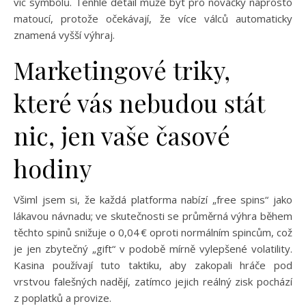
víc symbolů. Tenhle detail může být pro nováčky naprosto
matoucí, protože očekávají, že více válců automaticky
znamená vyšší výhraj.
Marketingové triky,
které vás nebudou stát
nic, jen vaše časové
hodiny
Všiml jsem si, že každá platforma nabízí „free spins“ jako
lákavou návnadu; ve skutečnosti se průměrná výhra během
těchto spinů snižuje o 0,04 € oproti normálním spincům, což
je jen zbytečný „gift“ v podobě mírně vylepšené volatility.
Kasina používají tuto taktiku, aby zakopali hráče pod
vrstvou falešných nadějí, zatímco jejich reálný zisk pochází
z poplatků a provize.