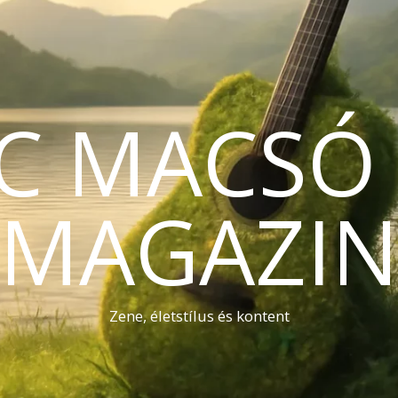
C MACSÓ 
MAGAZI
Zene, életstílus és kontent